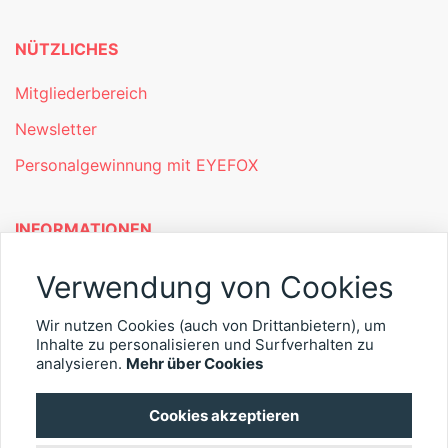
NÜTZLICHES
Mitgliederbereich
Newsletter
Personalgewinnung mit EYEFOX
INFORMATIONEN
Was ist EYEFOX – Ihre Möglichkeiten
Verwendung von Cookies
Werben mit EYEFOX
Wir nutzen Cookies (auch von Drittanbietern), um
Kontakt
Inhalte zu personalisieren und Surfverhalten zu
analysieren.
Mehr über Cookies
Datenschutz
Cookies akzeptieren
Impressum