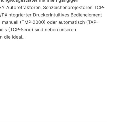
nungAusgestattet mit allen gängigen
EY Autorefraktoren, Sehzeichenprojektoren TCP-
XIntegrierter DruckerIntuitives Bedienelement
 manuell (TMP-2000) oder automatisch (TAP-
els (TCP-Serie) sind neben unseren
 die ideal...