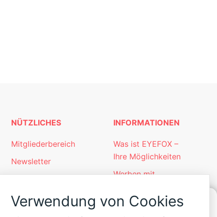
NÜTZLICHES
INFORMATIONEN
Mitgliederbereich
Was ist EYEFOX –
Ihre Möglichkeiten
Newsletter
Werben mit
Personalgewinnung
EYEFOX
mit EYEFOX
Verwendung von Cookies
Kontakt