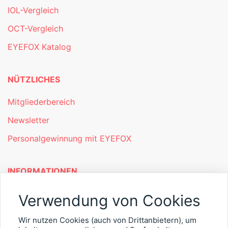
IOL-Vergleich
OCT-Vergleich
EYEFOX Katalog
NÜTZLICHES
Mitgliederbereich
Newsletter
Personalgewinnung mit EYEFOX
INFORMATIONEN
Was ist EYEFOX – Ihre Möglichkeiten
Verwendung von Cookies
Werben mit EYEFOX
Wir nutzen Cookies (auch von Drittanbietern), um