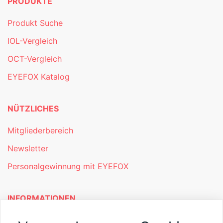
PRODUKTE
Produkt Suche
IOL-Vergleich
OCT-Vergleich
EYEFOX Katalog
NÜTZLICHES
Mitgliederbereich
Newsletter
Personalgewinnung mit EYEFOX
INFORMATIONEN
Was ist EYEFOX – Ihre Möglichkeiten