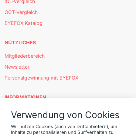
IOL-Vergleich
OCT-Vergleich
EYEFOX Katalog
NÜTZLICHES
Mitgliederbereich
Newsletter
Personalgewinnung mit EYEFOX
INFORMATIONEN
Was ist EYEFOX – Ihre Möglichkeiten
Verwendung von Cookies
Werben mit EYEFOX
Wir nutzen Cookies (auch von Drittanbietern), um
Kontakt
Inhalte zu personalisieren und Surfverhalten zu