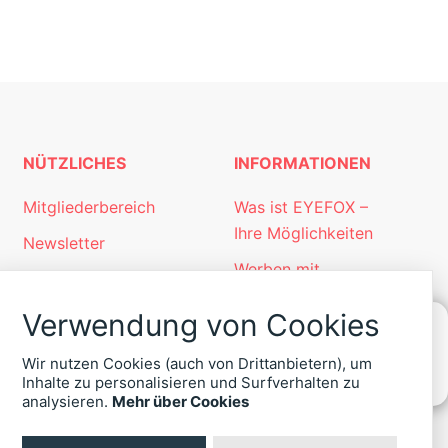
NÜTZLICHES
INFORMATIONEN
Mitgliederbereich
Was ist EYEFOX –
Ihre Möglichkeiten
Newsletter
Werben mit
Personalgewinnung
EYEFOX
mit EYEFOX
Verwendung von Cookies
Kontakt
Wir nutzen Cookies (auch von Drittanbietern), um
KONTAKT
Datenschutz
Inhalte zu personalisieren und Surfverhalten zu
ZU
analysieren.
Mehr über Cookies
Impressum
EYEFOX
+49