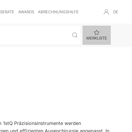
NSERATE
AWARDS
ABRECHNUNGSHILFE
DE
MERKLISTE
mm 1stQ Präzisionsinstrumente werden
nen und effizienten Augenchirurgie angepasst. In