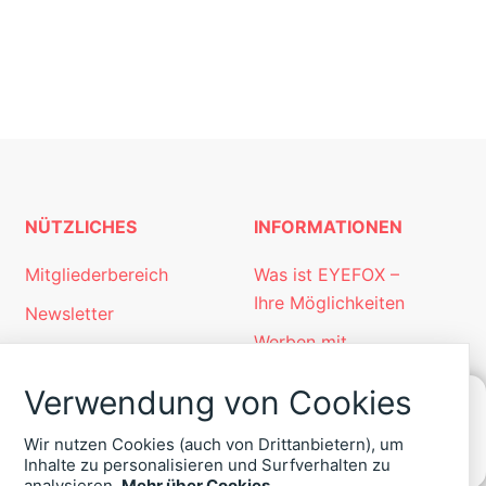
NÜTZLICHES
INFORMATIONEN
Mitgliederbereich
Was ist EYEFOX –
Ihre Möglichkeiten
Newsletter
Werben mit
Personalgewinnung
EYEFOX
mit EYEFOX
Verwendung von Cookies
Kontakt
Wir nutzen Cookies (auch von Drittanbietern), um
KONTAKT
Datenschutz
Inhalte zu personalisieren und Surfverhalten zu
ZU
analysieren.
Mehr über Cookies