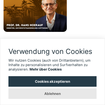
24.11.2025
|
EYEFOX
Verwendung von Cookies
Ambulantisierung,
Fachkräftemangel, Weiterbildung:
Wir nutzen Cookies (auch von Drittanbietern), um
Inhalte zu personalisieren und Surfverhalten zu
Prof. Hans Hoerauf zu
analysieren.
Mehr über Cookies
berufspolitischen Themen
Cookies akzeptieren
Demografischer Wandel, Ambulantisierung,
Fachkräftemangel – die Augenheilkunde steht vor
Ablehnen
großen Herausforderungen. Wie kann die Versorgung
unter diesen Bedingungen zukunftsfähig bleiben? Prof.