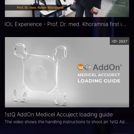
IOL Experience - Prof. Dr. med. Khoramnia first impressions of RALV device
2937
1stQ AddOn Medicel Accuject loading guide
The video shows the handling instructions to shoot an 1stQ AddOn IOL correctly.