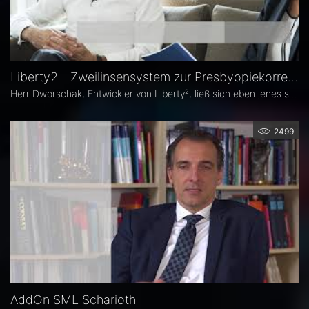
Liberty2 - Zweilinsensystem zur Presbyopiekorrektur: Erfahrungsbericht Rüdiger Dworschak
Herr Dworschak, Entwickler von Liberty², ließ sich eben jenes selbst implantieren und lebt seither brillenfrei.
2499
AddOn SML Scharioth