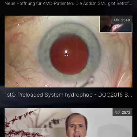
Neue Hoffnung für AMD-Patienten: Die AddOn SML gibt Betroffenen ein Stück Lebensqualität zurück. Dabei handelt es sich um die linsenbasierte Lösung von 1stQ zur Verbesserung des Nahsehens bei Patienten mit trockener altersbedingter Makuladegeneration.
2540
1stQ Preloaded System hydrophob - DOC2016 Sauder
2572