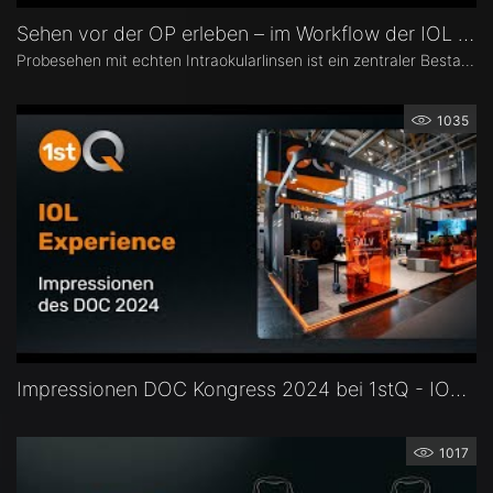
Sehen vor der OP erleben – im Workflow der IOL Experience
Probesehen mit echten Intraokularlinsen ist ein zentraler Bestandteil der IOL Experience mit RALV®. Eingebettet ist es in einen strukturierten Workflow von der Patientenselektion bis zur postoperativen Messung.
1035
Impressionen DOC Kongress 2024 bei 1stQ - IOL Experience - Intraokularlinsen vorab erleben!
1017