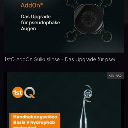
1stQ AddOn Sulkuslinse - Das Upgrade für pseuophake Augen
852