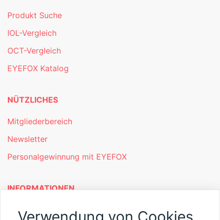
Produkt Suche
IOL-Vergleich
OCT-Vergleich
EYEFOX Katalog
NÜTZLICHES
Mitgliederbereich
Newsletter
Personalgewinnung mit EYEFOX
INFORMATIONEN
Was ist EYEFOX – Ihre Möglichkeiten
Verwendung von Cookies