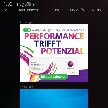
1stQ-Imagefilm
Seit der Unternehmensgründung im Jahr 1998 verfolgen wir das Ziel, mit unseren Produkten zur Verbesserung der Patientenversorgung beizutragen.