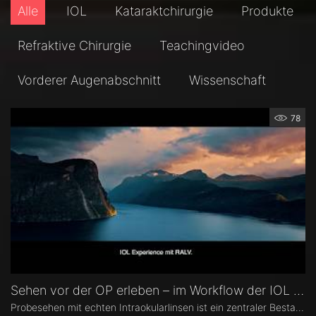
Alle
IOL
Kataraktchirurgie
Produkte
Refraktive Chirurgie
Teachingvideo
Vorderer Augenabschnitt
Wissenschaft
78
Sehen vor der OP erleben – im Workflow der IOL Experience
Probesehen mit echten Intraokularlinsen ist ein zentraler Bestandteil der IOL Experience mit RALV®. Eingebettet ist es in einen strukturierten Workflow von der Patientenselektion bis zur postoperativen Messung.