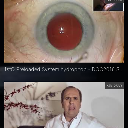
1stQ Preloaded System hydrophob - DOC2016 Sauder
2569