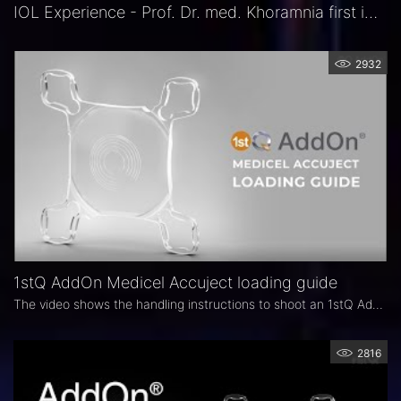
IOL Experience - Prof. Dr. med. Khoramnia first impressions of RALV device
2932
1stQ AddOn Medicel Accuject loading guide
The video shows the handling instructions to shoot an 1stQ AddOn IOL correctly.
2816