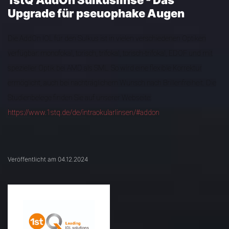
1stQ AddOn Sulkuslinse - Das
Upgrade für pseuophake Augen
Die AddOn IOL für den Sulkus ist in vielen verschiedenen Optiken
verfügbar: monofokal, torisch, trifokal, torisch-trifokal, EDOF und mit
spezieller Optik bei AMD als SML. So wird eine flexible Korrektur
ermöglicht, auch bei nachträglichem Wunsch nach Brillenfreiheit. Die
Studienbelege finden Sie auf unserer Webseite:
https://www.1stq.de/de/intraokularlinsen/#addon
Veröffentlicht am 04.12.2024