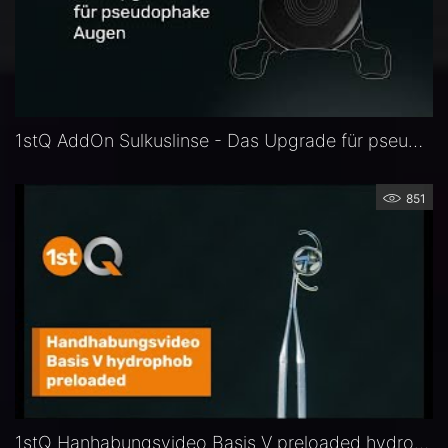
1stQ AddOn Sulkuslinse - Das Upgrade für pseuophake Augen
851
1stQ Hanhabungsvideo Basis V preloaded hydrophob