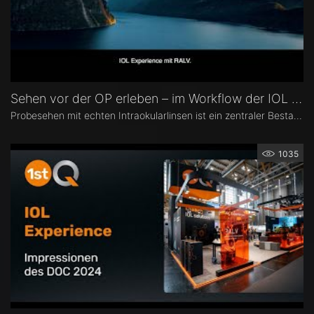
Sehen vor der OP erleben – im Workflow der IOL Experience
Probesehen mit echten Intraokularlinsen ist ein zentraler Bestandteil der IOL Experience mit RALV®. Eingebettet ist es in einen strukturierten Workflow von der Patientenselektion bis zur postoperativen Messung.
1035