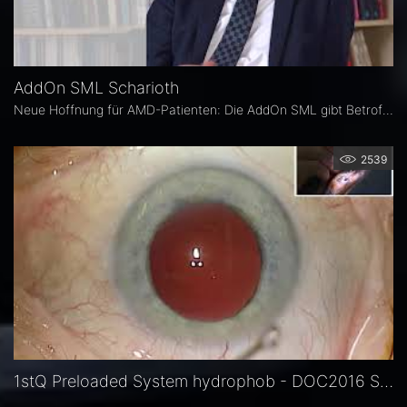
AddOn SML Scharioth
Neue Hoffnung für AMD-Patienten: Die AddOn SML gibt Betroffenen ein Stück Lebensqualität zurück. Dabei handelt es sich um die linsenbasierte Lösung von 1stQ zur Verbesserung des Nahsehens bei Patienten mit trockener altersbedingter Makuladegeneration.
2539
1stQ Preloaded System hydrophob - DOC2016 Sauder