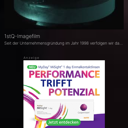
1stQ-Imagefilm
Seit der Unternehmensgründung im Jahr 1998 verfolgen wir das Ziel, mit unseren Produkten zur Verbesserung der Patientenversorgung beizutragen.