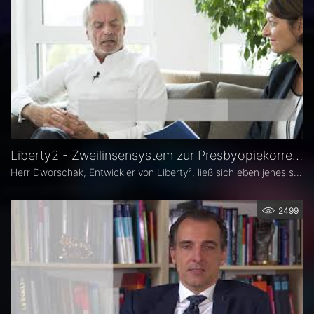
Liberty2 - Zweilinsensystem zur Presbyopiekorrektur: Erfahrungsbericht Rüdiger Dworschak
Herr Dworschak, Entwickler von Liberty², ließ sich eben jenes selbst implantieren und lebt seither brillenfrei.
2499