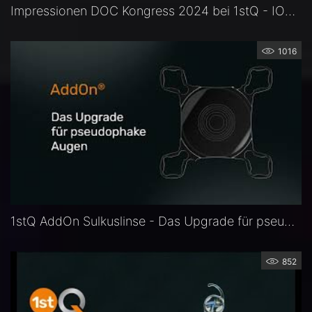
Impressionen DOC Kongress 2024 bei 1stQ - IOL Experience - Intraokularlinsen vorab erleben!
1016
1stQ AddOn Sulkuslinse - Das Upgrade für pseuophake Augen
852