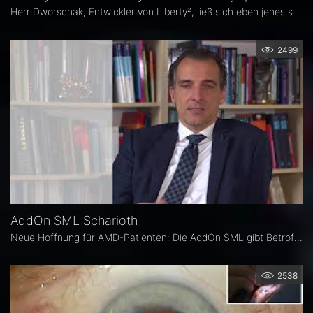
Herr Dworschak, Entwickler von Liberty², ließ sich eben jenes selbst implantieren und lebt seither brillenfrei.
2499
AddOn SML Scharioth
Neue Hoffnung für AMD-Patienten: Die AddOn SML gibt Betroffenen ein Stück Lebensqualität zurück. Dabei handelt es sich um die linsenbasierte Lösung von 1stQ zur Verbesserung des Nahsehens bei Patienten mit trockener altersbedingter Makuladegeneration.
2538