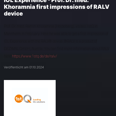
IOL Experience - Prof. Dr. med.
Khoramnia first impressions of RALV
device
Prof. Dr. med. Ramin Khoramnia (Heidelberg), visited 1stQ in
Mannheim in February. Here he was able to get a first impression of
IOL Experience with the RALV® device. ®RALV is a product of
DEZIMAL GmbH, Austria. You can find more information about RALV
here:
https://www.1stq.de/de/ralv/
Veröffentlicht am 01.10.2024