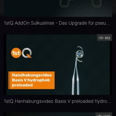
1stQ AddOn Sulkuslinse - Das Upgrade für pseuophake Augen
852
1stQ Hanhabungsvideo Basis V preloaded hydrophob