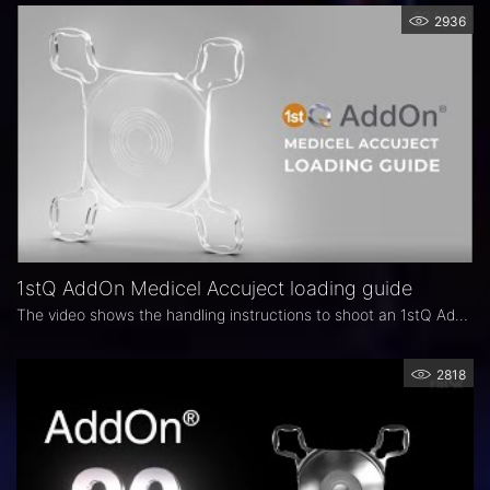
2936
1stQ AddOn Medicel Accuject loading guide
The video shows the handling instructions to shoot an 1stQ AddOn IOL correctly.
2818