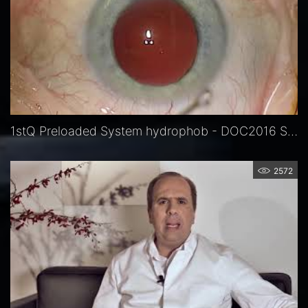
1stQ Preloaded System hydrophob - DOC2016 Sauder
2572