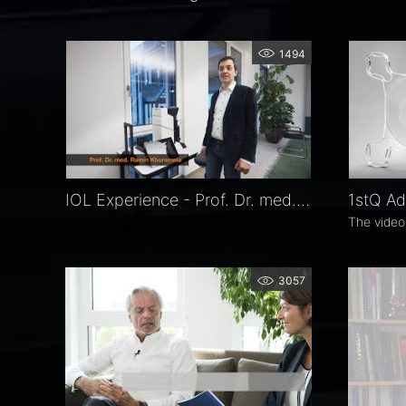
1494
IOL Experience - Prof. Dr. med. Khoramnia first impressions of RALV device
3057