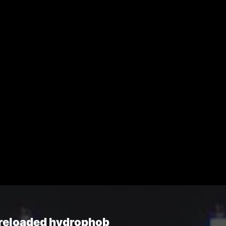
reloaded hydrophob