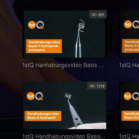
851
1stQ Hanhabungsvideo Basis V preloaded hydrophob
1218
1stQ Handhabungsvideo Basis Q hydrophil