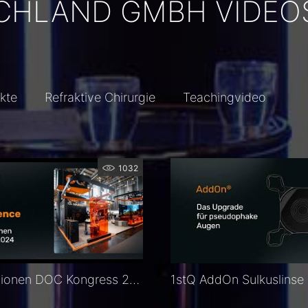
SCHLAND GMBH VIDEO
kte
Refraktive Chirurgie
Teachingvideo
1032
Impressionen DOC Kongress 2024 bei 1stQ - IOL Experience - Intraokularlinsen vorab erleben!