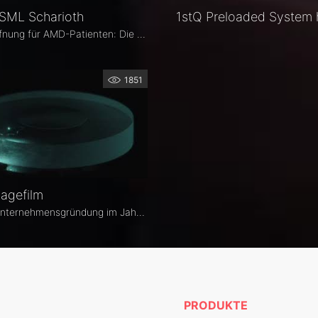
SML Scharioth
Neue Hoffnung für AMD-Patienten: Die AddOn SML gibt Betroffenen ein Stück Lebensqualität zurück. Dabei handelt es sich um die linsenbasierte Lösung von 1stQ zur Verbesserung des Nahsehens bei Patienten mit trockener altersbedingter Makuladegeneration.
1851
agefilm
Seit der Unternehmensgründung im Jahr 1998 verfolgen wir das Ziel, mit unseren Produkten zur Verbesserung der Patientenversorgung beizutragen.
PRODUKTE