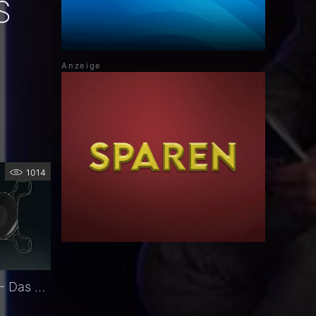
S
1014
1stQ AddOn Sulkuslinse - Das Upgrade für pseuophake Augen