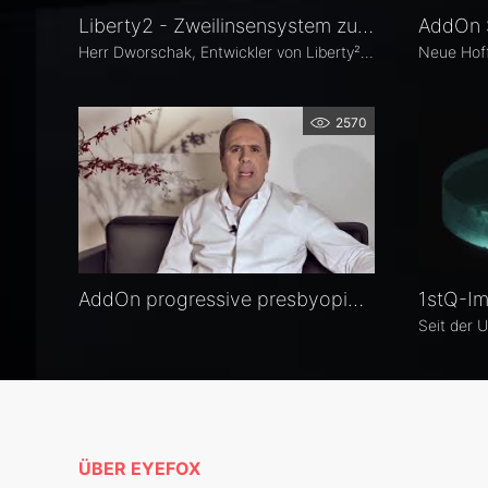
Liberty2 - Zweilinsensystem zur Presbyopiekorrektur: Erfahrungsbericht Rüdiger Dworschak
AddOn 
Herr Dworschak, Entwickler von Liberty², ließ sich eben jenes selbst implantieren und lebt seither brillenfrei.
2570
AddOn progressive presbyopic solution Sauder
1stQ-Im
ÜBER EYEFOX