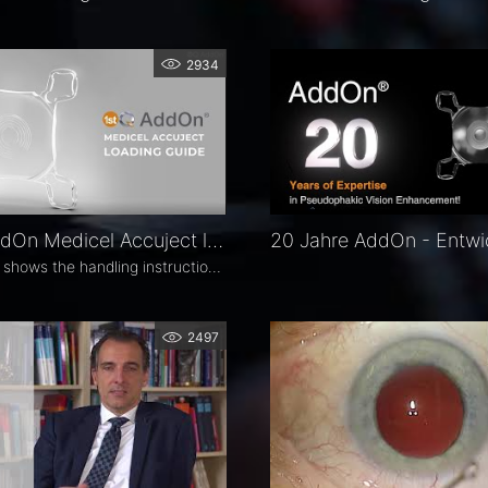
2934
1stQ AddOn Medicel Accuject loading guide
The video shows the handling instructions to shoot an 1stQ AddOn IOL correctly.
2497