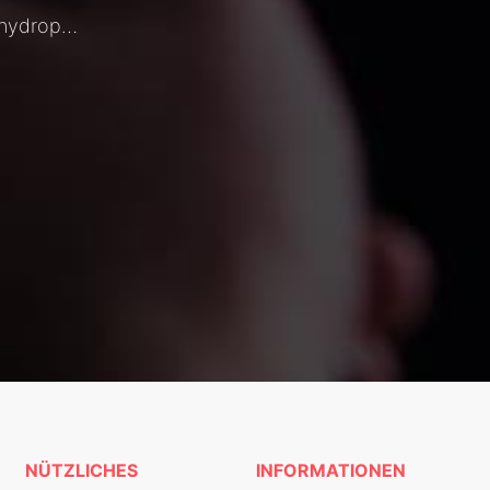
1stQ Preloaded System hydrophob - DOC2016 Sauder
NÜTZLICHES
INFORMATIONEN