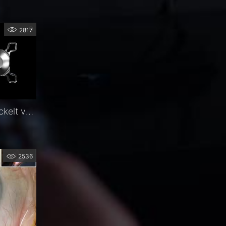
2817
20 Jahre AddOn - Entwickelt von 1stQ
2536