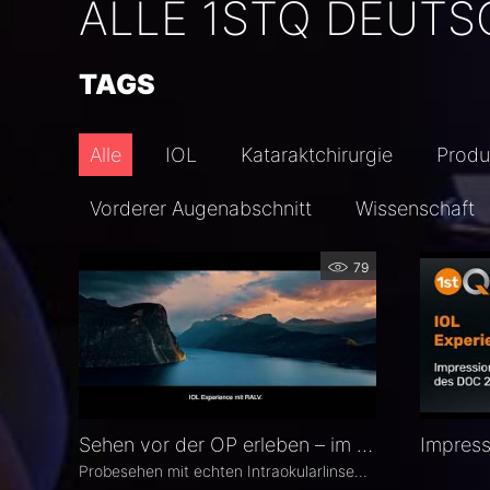
ALLE 1STQ DEUT
TAGS
Alle
IOL
Kataraktchirurgie
Produ
Vorderer Augenabschnitt
Wissenschaft
79
Sehen vor der OP erleben – im Workflow der IOL Experience
Probesehen mit echten Intraokularlinsen ist ein zentraler Bestandteil der IOL Experience mit RALV®. Eingebettet ist es in einen strukturierten Workflow von der Patientenselektion bis zur postoperativen Messung.