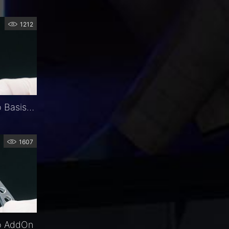
1212
1stQ Handhabungsvideo Basis Z hydrophil
1607
o AddOn