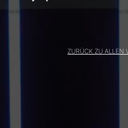
linse Basis Z preloaded für die Implantation im POB-MA Injektor. Rev.: 
ZURÜCK ZU ALLEN 