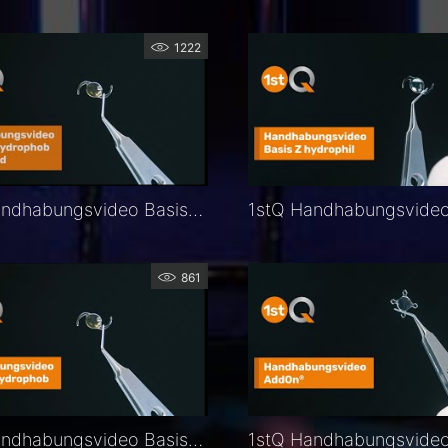
1222
1stQ Handhabungsvideo Basis Z preloaded hydrophob
861
1stQ Handhabungsvideo Basis Z hydrophob
1stQ Handhabungsvide