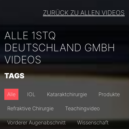
ZURÜCK ZU ALLEN VIDEOS
ALLE 1STQ
DEUTSCHLAND GMBH
VIDEOS
TAGS
Alle
IOL
Kataraktchirurgie
Produkte
Refraktive Chirurgie
Teachingvideo
Vorderer Augenabschnitt
Wissenschaft