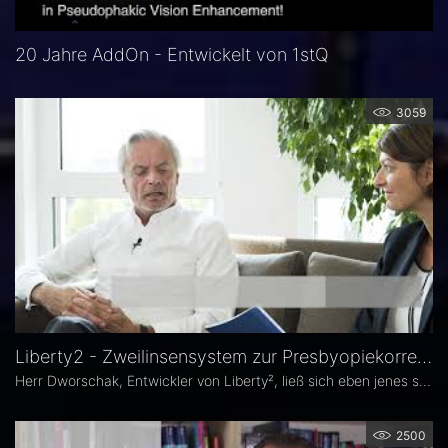
20 Jahre AddOn - Entwickelt von 1stQ
3059
Liberty2 - Zweilinsensystem zur Presbyopiekorrektur: Erfahrungsbericht Rüdiger Dworschak
Herr Dworschak, Entwickler von Liberty², ließ sich eben jenes selbst implantieren und lebt seither brillenfrei.
2500