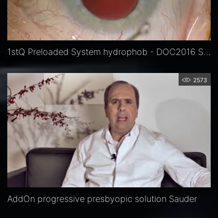
1stQ Preloaded System hydrophob - DOC2016 Sauder
2573
AddOn progressive presbyopic solution Sauder