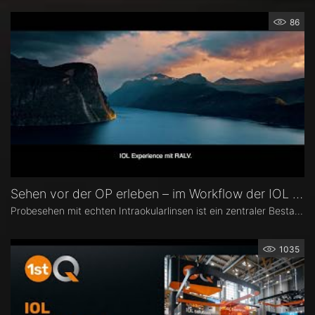
86
Sehen vor der OP erleben – im Workflow der IOL Experience
Probesehen mit echten Intraokularlinsen ist ein zentraler Bestandteil der IOL Experience mit RALV®. Eingebettet ist es in einen strukturierten Workflow von der Patientenselektion bis zur postoperativen Messung.
1035