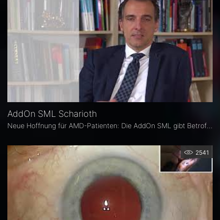
AddOn SML Scharioth
Neue Hoffnung für AMD-Patienten: Die AddOn SML gibt Betroffenen ein Stück Lebensqualität zurück. Dabei handelt es sich um die linsenbasierte Lösung von 1stQ zur Verbesserung des Nahsehens bei Patienten mit trockener altersbedingter Makuladegeneration.
2541