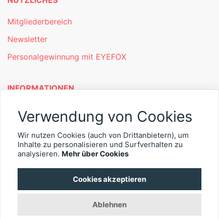
Mitgliederbereich
Newsletter
Personalgewinnung mit EYEFOX
INFORMATIONEN
Was ist EYEFOX – Ihre Möglichkeiten
Verwendung von Cookies
Werben mit EYEFOX
Wir nutzen Cookies (auch von Drittanbietern), um
Kontakt
Inhalte zu personalisieren und Surfverhalten zu
analysieren.
Mehr über Cookies
Datenschutz
Cookies akzeptieren
Impressum
Ablehnen
© 2026 EYEFOX UG (haftungsbeschränkt)