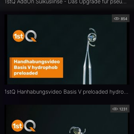
1stQ AddOn Sulkuslinse - Das Upgrade für pseuophake Augen
854
1stQ Hanhabungsvideo Basis V preloaded hydrophob
1231