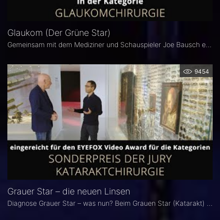
Glaukom (Der Grüne Star)
Gemeinsam mit dem Mediziner und Schauspieler Joe Bausch erklärt Frau Dr. med. Catharina Latz die Ursachen und Therapie dieser Erkrankung.
9454
Grauer Star – die neuen Linsen
Diagnose Grauer Star – was nun? Beim Grauen Star (Katarakt) wird die trüb gewordene natürliche Linse gegen eine Kunstlinse ausgetauscht.