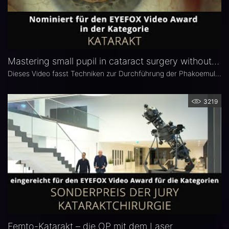
Mastering small pupil in cataract surgery without dilating devices
Dieses Video fasst Techniken zur Durchführung der Phakoemulsifikation bei enger Puplle ohne Anwendung von Geräten zur Pupillenerweiterung zusammen.
3219
Femto-Katarakt – die OP mit dem Laser