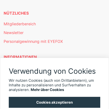
NÜTZLICHES
Mitgliederbereich
Newsletter
Personalgewinnung mit EYEFOX
INFORMATIONEN
Was ist EYEFOX – Ihre Möglichkeiten
Verwendung von Cookies
Werben mit EYEFOX
Wir nutzen Cookies (auch von Drittanbietern), um
Inhalte zu personalisieren und Surfverhalten zu
Kontakt
analysieren.
Mehr über Cookies
Datenschutz
Cookies akzeptieren
Impressum