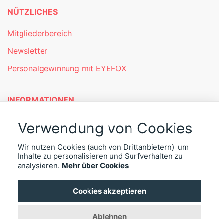
NÜTZLICHES
Mitgliederbereich
Newsletter
Personalgewinnung mit EYEFOX
INFORMATIONEN
Was ist EYEFOX – Ihre Möglichkeiten
Verwendung von Cookies
Werben mit EYEFOX
Wir nutzen Cookies (auch von Drittanbietern), um
Inhalte zu personalisieren und Surfverhalten zu
Kontakt
analysieren.
Mehr über Cookies
Datenschutz
Cookies akzeptieren
Impressum
Ablehnen