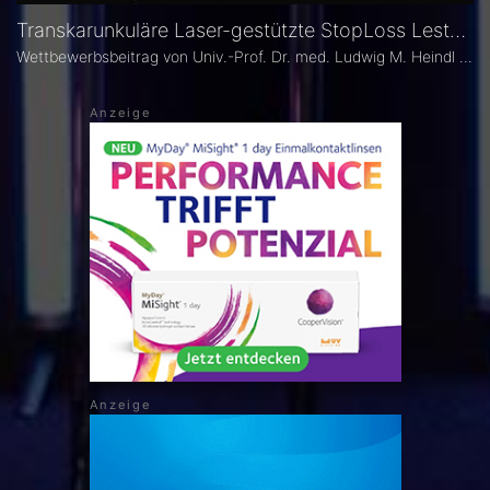
Transkarunkuläre Laser-gestützte StopLoss Lester-Jones Tube Operation zur Behandlung absoluter kanalikulärer Tränenwegstenosen
Wettbewerbsbeitrag von Univ.-Prof. Dr. med. Ludwig M. Heindl (Zentrum Augenheilkunde / Universitätsklinik Köln ) für den EYEFOX Video Award 2020.