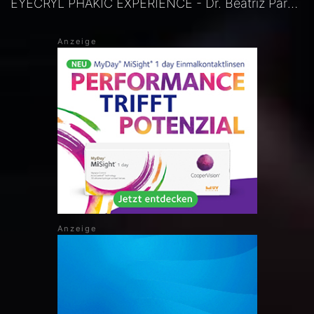
EYECRYL PHAKIC EXPERIENCE - Dr. Beatriz Paredes, Madrid, Spanien