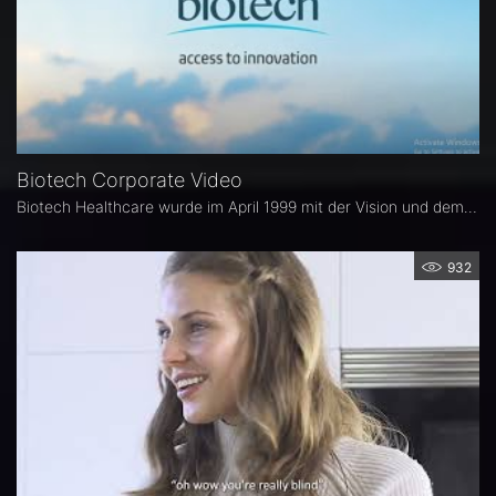
Biotech Corporate Video
Biotech Healthcare wurde im April 1999 mit der Vision und dem Ziel gegründet, ein führendes Unternehmen im Gesundheitswesen zu werden. Heute können wir mit Stolz sagen, daß sich Biotech Healthcare in drei verschiedenen Bereichen der Medizinproduktebranche etabliert hat und in 106 Ländern vertreten ist. Seit 1999 setzen wir uns dafür ein, den Zugang zu innovativen Lösungen für unsere Partner und deren Patienten weltweit zu ermöglichen. Wir sind stolz über 25 Jahre "Access To Innovation"
932