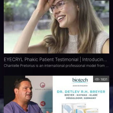
EYECRYL Phakic Patient Testimonial | Introducing CHANTELLE
Chantelle Pretorius is an international professional model from South Africa. She has chosen to undergo an EYECRYL Phakic procedure to correct her 4D myopia and astigmatism, to improve her life personally and professionally. In this testimonial documentary, get to know Chantelle, her job, her life, and her vision issue. #innovation #biotech #biotechhealthcare #ophthalmology #myopia #astigmatism #hyperopia #accesstoinnovation #iol #chantelle_pretorius
1831