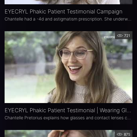
EYECRYL Phakic Patient Testimonial Campaign
Chantelle had a -4d and astigmatism prescription. She underwent EYECRYL Phakic procedure in the IOC, one of the many prestigious ophthalmic clinics in Barcelona. Her amazing new vision is a huge change both in her life personally and professionally. Don’t miss out on this outstanding Testimonial Documentary, where Chantelle describes so brilliantly how well she sees now, and she feels about it. Once again, we want to greatly thank Chantelle for having chosen Biotech’s EYECRYL Phakic lens.
721
EYECRYL Phakic Patient Testimonial | Wearing Glasses & Contact Lenses
Chantelle Pretorius explains how glasses and contact lenses can be a real problem working as a professional model and how excited she is to undergo the EYECRYL Phakic Procedure. To know more about EYECRYL Phakic, visit: www.unleashtheindependence.com #innovation #biotech #biotechhealthcare #ophthalmology #myopia #astigmatism #hyperopia #accesstoinnovation #iol #oftalmologiacastanera #phakic #eyecrylphakic #highmyopia #fashion
875