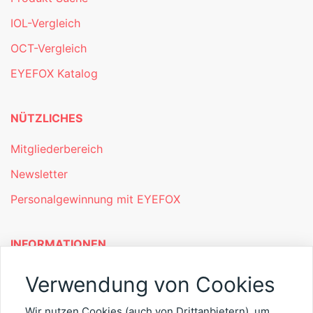
IOL-Vergleich
OCT-Vergleich
EYEFOX Katalog
NÜTZLICHES
Mitgliederbereich
Newsletter
Personalgewinnung mit EYEFOX
INFORMATIONEN
Was ist EYEFOX – Ihre Möglichkeiten
Verwendung von Cookies
Werben mit EYEFOX
Wir nutzen Cookies (auch von Drittanbietern), um