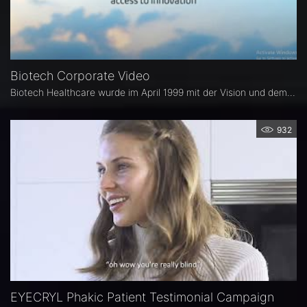
Biotech Corporate Video
Biotech Healthcare wurde im April 1999 mit der Vision und dem Ziel gegründet, ein führendes Unternehmen im Gesundheitswesen zu werden. Heute können wir mit Stolz sagen, daß sich Biotech Healthcare in drei verschiedenen Bereichen der Medizinproduktebranche etabliert hat und in 106 Ländern vertreten ist. Seit 1999 setzen wir uns dafür ein, den Zugang zu innovativen Lösungen für unsere Partner und deren Patienten weltweit zu ermöglichen. Wir sind stolz über 25 Jahre "Access To Innovation"
932
EYECRYL Phakic Patient Testimonial Campaign