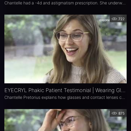
Chantelle had a -4d and astigmatism prescription. She underwent EYECRYL Phakic procedure in the IOC, one of the many prestigious ophthalmic clinics in Barcelona. Her amazing new vision is a huge change both in her life personally and professionally. Don’t miss out on this outstanding Testimonial Documentary, where Chantelle describes so brilliantly how well she sees now, and she feels about it. Once again, we want to greatly thank Chantelle for having chosen Biotech’s EYECRYL Phakic lens.
722
EYECRYL Phakic Patient Testimonial | Wearing Glasses & Contact Lenses
Chantelle Pretorius explains how glasses and contact lenses can be a real problem working as a professional model and how excited she is to undergo the EYECRYL Phakic Procedure. To know more about EYECRYL Phakic, visit: www.unleashtheindependence.com #innovation #biotech #biotechhealthcare #ophthalmology #myopia #astigmatism #hyperopia #accesstoinnovation #iol #oftalmologiacastanera #phakic #eyecrylphakic #highmyopia #fashion
875