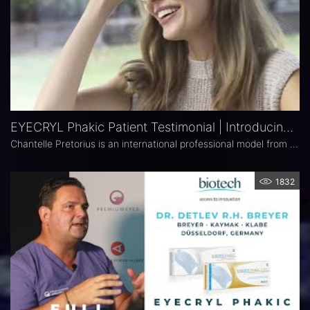
EYECRYL Phakic Patient Testimonial | Introducing CHANTELLE
Chantelle Pretorius is an international professional model from South Africa. She has chosen to undergo an EYECRYL Phakic procedure to correct her 4D myopia and astigmatism, to improve her life personally and professionally. In this testimonial documentary, get to know Chantelle, her job, her life, and her vision issue. #innovation #biotech #biotechhealthcare #ophthalmology #myopia #astigmatism #hyperopia #accesstoinnovation #iol #chantelle_pretorius
1832