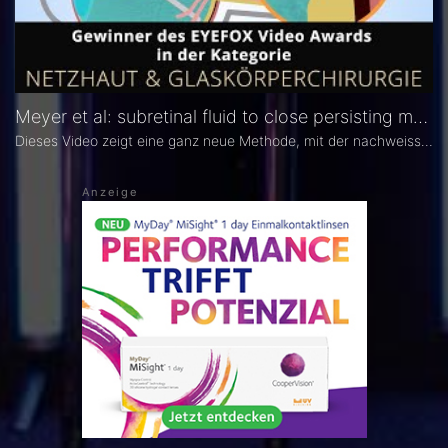
Meyer et al: subretinal fluid to close persisting macular holes
Dieses Video zeigt eine ganz neue Methode, mit der nachweisslich >100 erfolglos operierte Makulaforamen verschlossen werden konnten.