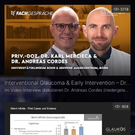
5118
Interventional Glaucoma & Early Intervention – Dr. Andreas Cordes & Dr. Karl Mercieca
Im Video-Interview diskutieren Dr. Andreas Cordes (niedergelassener Augenarzt) und Dr. Karl Mercieca (Oberarzt am Universitätsklinikum Bonn) gemeinsam mit Moderator Pascal Schipper (Universitätsklinikum Bonn) moderne Therapieansätze beim Glaukom. Im Fokus stehen frühe Interventionen, die wachsende Bedeutung von MIGS in der Glaukomtherapie sowie die enge Zusammenarbeit zwischen ambulanter und stationärer Versorgung.
908