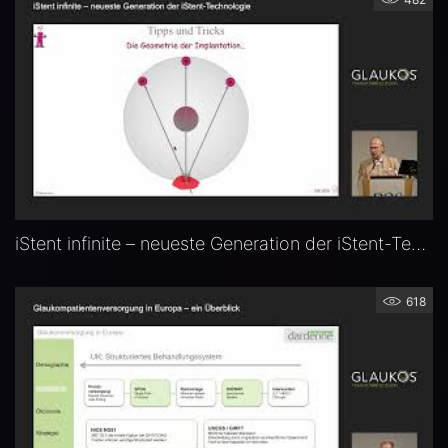
iStent infinite – neueste Generation der iStent-Technologie — Prof. Dr. Anselm G. M. Jünemann (Erlangen)
618