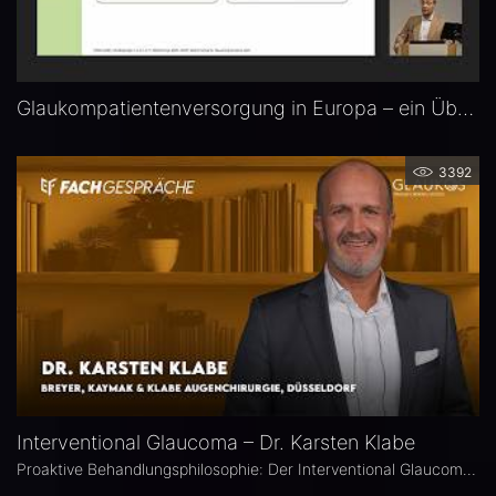
Glaukompatientenversorgung in Europa – ein Überblick — Prof. Dr. Alireza Mirshahi (Bonn)
3392
Interventional Glaucoma – Dr. Karsten Klabe
Proaktive Behandlungsphilosophie: Der Interventional Glaucoma Ansatz zielt darauf ab, durch frühes, minimalinvasives Eingreifen den Augeninnendruck langfristig zu senken, um die Progression der Erkrankung zu verhindern, anstatt nur abzuwarten und den Druck primär mit Augentropfen zu behandeln. Dr. Karsten Klabe ist leitender Operateur bei Breyer-Kaymak & Klabe Augenchirurgie in Düsseldorf und hat sich auf operative Behandlungen des Glaukoms spezialisiert.