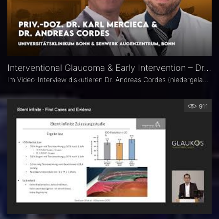
Interventional Glaucoma & Early Intervention – Dr. Andreas Cordes & Dr. Karl Mercieca
Im Video-Interview diskutieren Dr. Andreas Cordes (niedergelassener Augenarzt) und Dr. Karl Mercieca (Oberarzt am Universitätsklinikum Bonn) gemeinsam mit Moderator Pascal Schipper (Universitätsklinikum Bonn) moderne Therapieansätze beim Glaukom. Im Fokus stehen frühe Interventionen, die wachsende Bedeutung von MIGS in der Glaukomtherapie sowie die enge Zusammenarbeit zwischen ambulanter und stationärer Versorgung.
911