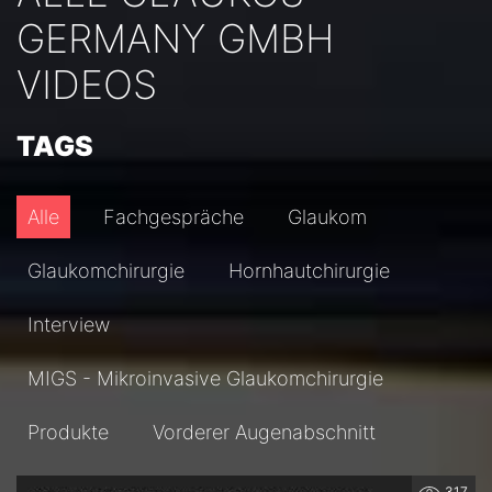
GERMANY GMBH
VIDEOS
TAGS
Alle
Fachgespräche
Glaukom
Glaukomchirurgie
Hornhautchirurgie
Interview
MIGS - Mikroinvasive Glaukomchirurgie
Produkte
Vorderer Augenabschnitt
317