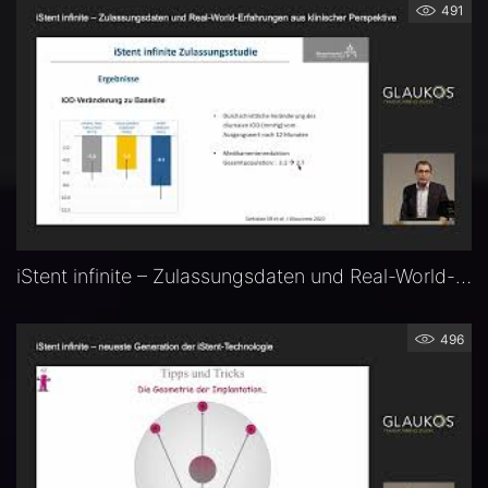
491
iStent infinite – Zulassungsdaten und Real-World-Erfahrungen aus klinischer Perspektive — Prof. Dr. Fritz Hengerer (Frankfurt)
496