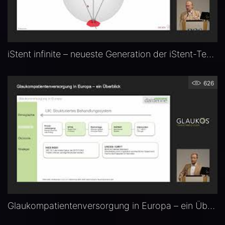
iStent infinite – neueste Generation der iStent-Technologie — Prof. Dr. Anselm G. M. Jünemann (Erlangen)
626
Glaukompatientenversorgung in Europa – ein Überblick — Prof. Dr. Alireza Mirshahi (Bonn)