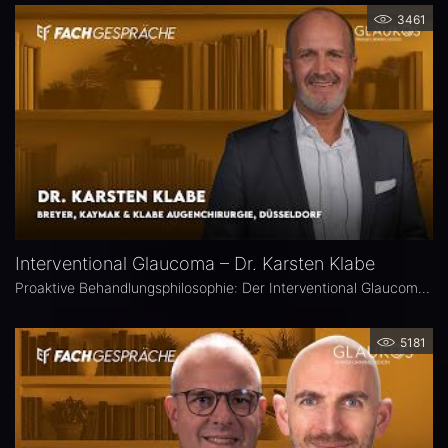
3461
Interventional Glaucoma – Dr. Karsten Klabe
Proaktive Behandlungsphilosophie: Der Interventional Glaucoma Ansatz zielt darauf ab, durch frühes, minimalinvasives Eingreifen den Augeninnendruck langfristig zu senken, um die Progression der Erkrankung zu verhindern, anstatt nur abzuwarten und den Druck primär mit Augentropfen zu behandeln. Dr. Karsten Klabe ist leitender Operateur bei Breyer-Kaymak & Klabe Augenchirurgie in Düsseldorf und hat sich auf operative Behandlungen des Glaukoms spezialisiert.
5181