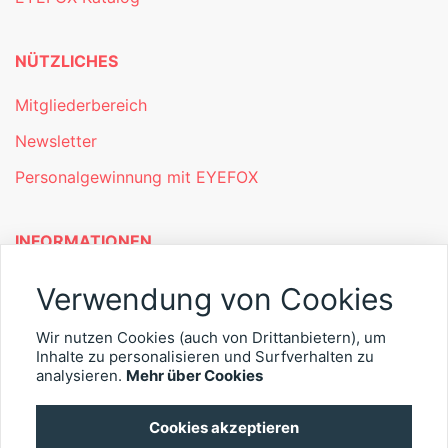
NÜTZLICHES
Mitgliederbereich
Newsletter
Personalgewinnung mit EYEFOX
INFORMATIONEN
Was ist EYEFOX – Ihre Möglichkeiten
Verwendung von Cookies
Werben mit EYEFOX
Wir nutzen Cookies (auch von Drittanbietern), um
Inhalte zu personalisieren und Surfverhalten zu
Kontakt
analysieren.
Mehr über Cookies
Datenschutz
Cookies akzeptieren
Impressum