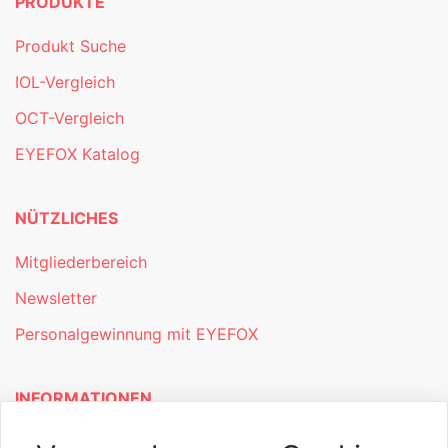
PRODUKTE
Produkt Suche
IOL-Vergleich
OCT-Vergleich
EYEFOX Katalog
NÜTZLICHES
Mitgliederbereich
Newsletter
Personalgewinnung mit EYEFOX
INFORMATIONEN
Was ist EYEFOX – Ihre Möglichkeiten