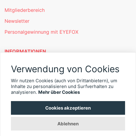
Mitgliederbereich
Newsletter
Personalgewinnung mit EYEFOX
INFORMATIONEN
Was ist EYEFOX – Ihre Möglichkeiten
Verwendung von Cookies
Werben mit EYEFOX
Wir nutzen Cookies (auch von Drittanbietern), um
Inhalte zu personalisieren und Surfverhalten zu
Kontakt
analysieren.
Mehr über Cookies
Datenschutz
Cookies akzeptieren
Impressum
Ablehnen
© 2026 EYEFOX UG (haftungsbeschränkt)