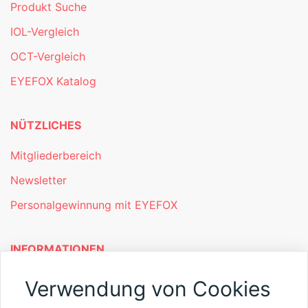
Produkt Suche
IOL-Vergleich
OCT-Vergleich
EYEFOX Katalog
NÜTZLICHES
Mitgliederbereich
Newsletter
Personalgewinnung mit EYEFOX
INFORMATIONEN
Was ist EYEFOX – Ihre Möglichkeiten
Verwendung von Cookies
Werben mit EYEFOX