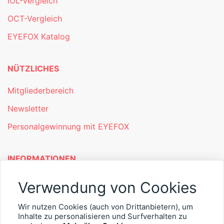
IOL-Vergleich
OCT-Vergleich
EYEFOX Katalog
NÜTZLICHES
Mitgliederbereich
Newsletter
Personalgewinnung mit EYEFOX
INFORMATIONEN
Was ist EYEFOX – Ihre Möglichkeiten
Verwendung von Cookies
Werben mit EYEFOX
Wir nutzen Cookies (auch von Drittanbietern), um
Inhalte zu personalisieren und Surfverhalten zu
Kontakt