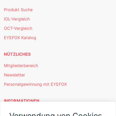
Produkt Suche
IOL-Vergleich
OCT-Vergleich
EYEFOX Katalog
NÜTZLICHES
Mitgliederbereich
Newsletter
Personalgewinnung mit EYEFOX
INFORMATIONEN
Was ist EYEFOX – Ihre Möglichkeiten
Verwendung von Cookies