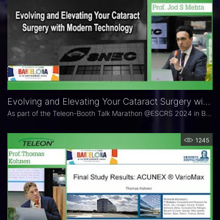
Evolving and Elevating Your Cataract Surgery with Modern IOL Technology: FEMTIS intraocular lenses
As part of the Teleon-Booth Talk Marathon @ESCRS 2024 in Barcelona, refractive IOL expert Prof. Jod S. Mehta showed how to evolve and elevate Cataract Surgery with Modern IOL Technology like the FEMTIS intraocular lenses.
1245