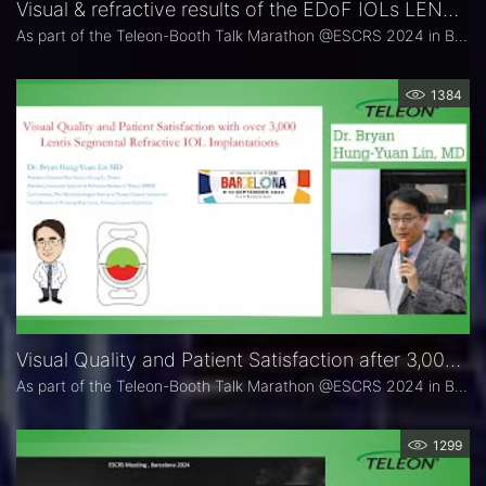
Visual & refractive results of the EDoF IOLs LENTIS Comfort & Comfort Toric ( 300+ eyes)
As part of the Teleon-Booth Talk Marathon @ESCRS 2024 in Barcelona, refractive IOL expert Prof. Corinne Dot shared the visual & refractive outcomes of a single-center cohort study with the pioneers of EDoF IOL-technology: LENTIS Comfort & LENTIS Comfort Toric.
1384
Visual Quality and Patient Satisfaction after 3,000 LENTIS Segmental Refractive IOL Implantations
As part of the Teleon-Booth Talk Marathon @ESCRS 2024 in Barcelona, refractive IOL expert Dr. Bryan Hung-Yuan Lin gave a summary evaluation regarding the Visual Quality and Patient Satisfaction after 3,000 LENTIS Segmental Refractive IOL Implantations (Comfort and Mplus).
1299