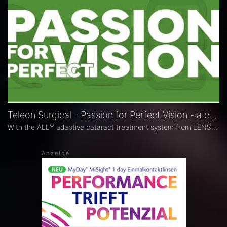
Teleon Surgical - Passion for Perfect Vision - a company video
With the ALLY adaptive cataract treatment system from LENSAR as well as the ACUNEX, LENTIS and FEMTIS intraocular lenses (IOLs), Teleon offers state-of-the-art solutions for cataract surgery that significantly optimise the procedures and results of your cataract operations.