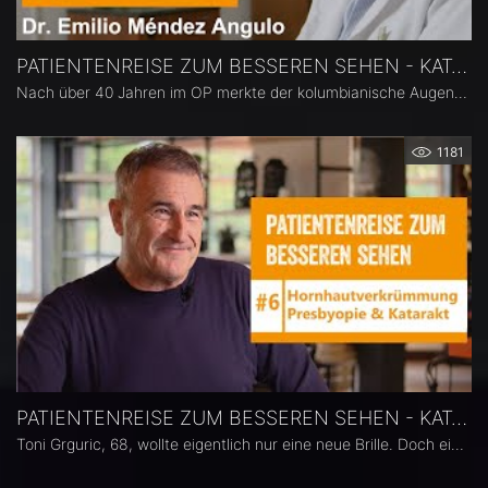
PATIENTENREISE ZUM BESSEREN SEHEN - KATARAKT, PRESBYOPIE, MYOPIE
Nach über 40 Jahren im OP merkte der kolumbianische Augenarzt Dr. Emilio Méndez, dass seine Sehkraft nachließ. Die Diagnose bestätigte seinen Verdacht: Grauer Star (Katarakt). Seine größte Sorge war, während einer Operation nicht mehr klar sehen zu können. Die zunehmende Unsicherheit im OP brachte ihn zu einer Entscheidung: Er ließ sich eine LENTIS Comfort Intraokularlinse, eine moderne EDOF-Linse, implantieren.
1181
PATIENTENREISE ZUM BESSEREN SEHEN - KATARAKT, PRESBYOPIE, ASTIGMATISMUS
Toni Grguric, 68, wollte eigentlich nur eine neue Brille. Doch eine Augenuntersuchung brachte die Diagnose Katarakt. Eine neue Brille konnte sein Sehproblem nicht mehr lösen. Da das ständige Wechseln zwischen verschiedenen Brillen Toni schon seit langem frustrierte, stand für ihn fest: Keine Kompromisse mehr, keine Brille mehr. Er entschied sich für eine refraktive Kataraktchirurgie mit einer Kombination aus zwei Intraokularlinsen der ACUNEX Familie: ACUNEX Vario und ACUNEX VarioMax Toric.