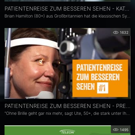
PATIENTENREISE ZUM BESSEREN SEHEN - KATARAKT
Brian Hamilton (80+) aus Großbritannien hat die klassischen Symptome eines Grauen Star. Geringes Kontrastsehen, trübe Farbwahrnehmung. Sein geliebtes Auto zu fahren oder Golf zu spielen gleicht eher einem Glücksspiel als einem Hobby. Nach der Implantation der LENTIS Comfort - einer EDOF IOL mit innovativer segmentierter Optik - ist er dankbar.
1632
PATIENTENREISE ZUM BESSEREN SEHEN - PRESBYOPIE
"Ohne Brille geht gar nix mehr, sagt Ute, 50+, die stark unter Ihrer Presbyopie leidet. Nach der Implantation zweier multifokaler LENTIS Mplus Intraokularlinsen genießt sie ihre neue (Brillen-) Freiheit und das perfekte Sehen über alle Distanzen.
1495