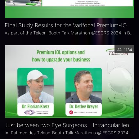
Final Study Results for the Varifocal Premium-IOL ACUNEX VarioMax presented by Prof. Thomas Kohnen
As part of the Teleon-Booth Talk Marathon @ESCRS 2024 in Barcelona, refractive IOL expert Prof. Dr. med. Thomas Kohnen, FEBO presented his latest study result for the visual performance of the varifocal premium-lens ACUNEX VarioMax.
1184
Just between two Eye Surgeons – Intraocular lens options @ESCRS 2024
Im Rahmen des Teleon-Booth Talk Marathons @ ESCRS 2024 in Barcelona sprechen die Experten für refraktive IOL Dr. Detlev Breyer und Dr. Florian Kretz über Premium-IOL-Optionen und wie Sie die Gesundheit Ihrer Patienten und gleichzeitig Ihr eigenes Geschäft weiter verbessern können.