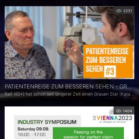
3231
PATIENTENREISE ZUM BESSEREN SEHEN - GRAUER STAR (KATARAKT)
Ralf (60+) hat schon seit längerer Zeit einen Grauen Star (Katarakt) und ist sich dessen bewusst. Bisher konnte er immer noch alles mit seiner Brille ganz gut sehen. Der Auslöser für die Entscheidung sich operieren zu lassen, war eine nächtliche Autofahrt im Regen. „Ich konnte stellenweise wirklich nichts mehr Sehen“, erzählt uns Ralf. Eine Standard-Intraokularlinse wäre im Normalfall hier ausreichend. Ralf ist Standard nicht genug. Er entscheidet sich für die Implantation einer ACUNEX Quantum.
1404