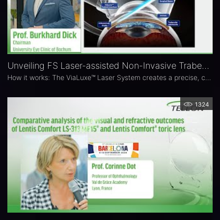
Unveiling FS Laser-assisted Non-Invasive Trabeculotomy feat. ViaLase
How it works: The ViaLuxe™ Laser System creates a precise, customized drainage channel through the trabecular meshwork at the iridocorneal angle — increasing aqueous outflow without opening up the eye. - Learn more in the video.
1324