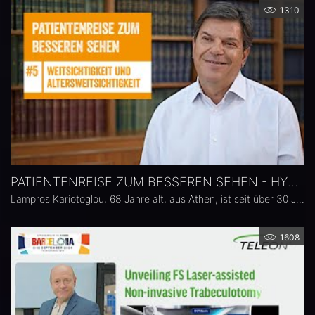
1310
PATIENTENREISE ZUM BESSEREN SEHEN - HYPEROPIE, PRESBYOPIE
Lampros Kariotoglou, 68 Jahre alt, aus Athen, ist seit über 30 Jahren Augenarzt und Augenchirurg. Alles lief gut in seinem Leben, bis er 35 wurde. Mit 35 bemerkte er erste Anzeichen einer Weitsichtigkeit. Mit fortschreitendem Alter kam die Altersweitsicht hinzu und es wurde schlimmer. Das ständige Suchen und Wechseln einzelner Brillen erschwerte seinen Alltag. Die Lösung: Clear Lens Exchange mit ACUNEX Vario und ACUNEX VarioMax
1608