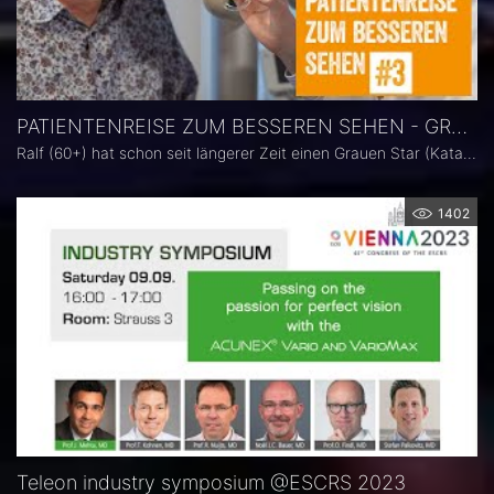
PATIENTENREISE ZUM BESSEREN SEHEN - GRAUER STAR (KATARAKT)
Ralf (60+) hat schon seit längerer Zeit einen Grauen Star (Katarakt) und ist sich dessen bewusst. Bisher konnte er immer noch alles mit seiner Brille ganz gut sehen. Der Auslöser für die Entscheidung sich operieren zu lassen, war eine nächtliche Autofahrt im Regen. „Ich konnte stellenweise wirklich nichts mehr Sehen“, erzählt uns Ralf. Eine Standard-Intraokularlinse wäre im Normalfall hier ausreichend. Ralf ist Standard nicht genug. Er entscheidet sich für die Implantation einer ACUNEX Quantum.
1402
Teleon industry symposium @ESCRS 2023