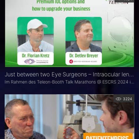
Just between two Eye Surgeons – Intraocular lens options @ESCRS 2024
Im Rahmen des Teleon-Booth Talk Marathons @ ESCRS 2024 in Barcelona sprechen die Experten für refraktive IOL Dr. Detlev Breyer und Dr. Florian Kretz über Premium-IOL-Optionen und wie Sie die Gesundheit Ihrer Patienten und gleichzeitig Ihr eigenes Geschäft weiter verbessern können.
3224