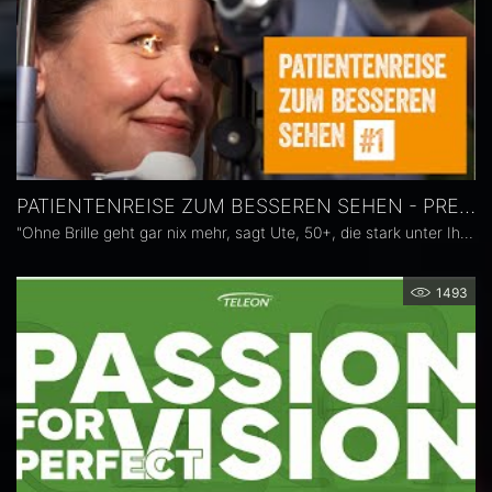
PATIENTENREISE ZUM BESSEREN SEHEN - PRESBYOPIE
"Ohne Brille geht gar nix mehr, sagt Ute, 50+, die stark unter Ihrer Presbyopie leidet. Nach der Implantation zweier multifokaler LENTIS Mplus Intraokularlinsen genießt sie ihre neue (Brillen-) Freiheit und das perfekte Sehen über alle Distanzen.
1493