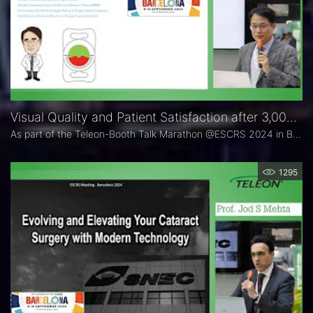
Visual Quality and Patient Satisfaction after 3,000 LENTIS Segmental Refractive IOL Implantations
As part of the Teleon-Booth Talk Marathon @ESCRS 2024 in Barcelona, refractive IOL expert Dr. Bryan Hung-Yuan Lin gave a summary evaluation regarding the Visual Quality and Patient Satisfaction after 3,000 LENTIS Segmental Refractive IOL Implantations (Comfort and Mplus).
1295