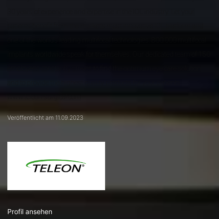
30 years of experience and expertise in the IOL industry. Let your
patients benefit from the market‘s most innovative IOL platform and
one of the world‘s leading multifocal technologies. 800.000 multifocal
implants worldwide speak for themselves. Our dedicated team of 150
employees constantly strives to find the optimum eye care solution
and to provide the highest quality products for your patients.
www.teleon-surgical.com
Veröffentlicht am 11.09.2023
Profil ansehen