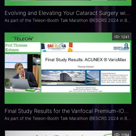
Evolving and Elevating Your Cataract Surgery with Modern IOL Technology: FEMTIS intraocular lenses
As part of the Teleon-Booth Talk Marathon @ESCRS 2024 in Barcelona, refractive IOL expert Prof. Jod S. Mehta showed how to evolve and elevate Cataract Surgery with Modern IOL Technology like the FEMTIS intraocular lenses.
1241
Final Study Results for the Varifocal Premium-IOL ACUNEX VarioMax presented by Prof. Thomas Kohnen
As part of the Teleon-Booth Talk Marathon @ESCRS 2024 in Barcelona, refractive IOL expert Prof. Dr. med. Thomas Kohnen, FEBO presented his latest study result for the visual performance of the varifocal premium-lens ACUNEX VarioMax.
1184