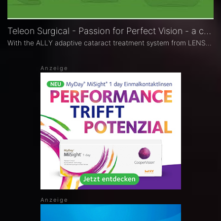
Teleon Surgical - Passion for Perfect Vision - a company video
With the ALLY adaptive cataract treatment system from LENSAR as well as the ACUNEX, LENTIS and FEMTIS intraocular lenses (IOLs), Teleon offers state-of-the-art solutions for cataract surgery that significantly optimise the procedures and results of your cataract operations.