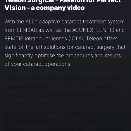
Teleon Surgical - Passion for Perfect
Vision - a company video
With the ALLY adaptive cataract treatment system
from LENSAR as well as the ACUNEX, LENTIS and
FEMTIS intraocular lenses (IOLs), Teleon offers
state-of-the-art solutions for cataract surgery that
significantly optimise the procedures and results
of your cataract operations.
With the ALLY adaptive cataract treatment system from LENSAR as
well as the ACUNEX, LENTIS and FEMTIS intraocular lenses (IOLs),
Teleon offers state-of-the-art solutions for cataract surgery that
significantly optimise the procedures and results of your cataract
operations. As one of the few remaining independent IOL
manufacturers worldwide, having their own in house R&D and
recently inaugurated, state-of-the-art production site, you can rely on