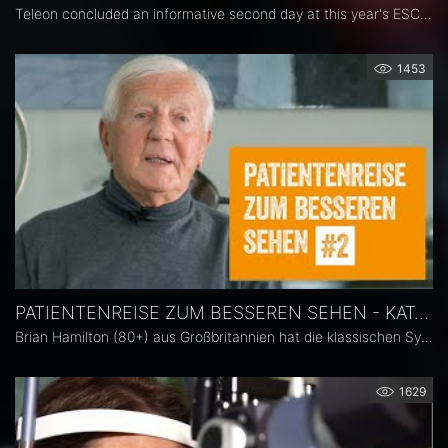
Teleon concluded an informative second day at this year's ESCRS congress in Vienna, Austria, by bringing together leading ophthalmology experts to present the achievements of the ACUNEX IOL family at a symposium led by Professor Jod Mehta of the National Eye Center Singapore (SNEC).
1453
PATIENTENREISE ZUM BESSEREN SEHEN - KATARAKT
Brian Hamilton (80+) aus Großbritannien hat die klassischen Symptome eines Grauen Star. Geringes Kontrastsehen, trübe Farbwahrnehmung. Sein geliebtes Auto zu fahren oder Golf zu spielen gleicht eher einem Glücksspiel als einem Hobby. Nach der Implantation der LENTIS Comfort - einer EDOF IOL mit innovativer segmentierter Optik - ist er dankbar.
1629