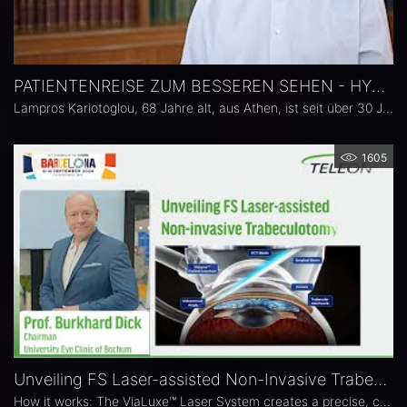
PATIENTENREISE ZUM BESSEREN SEHEN - HYPEROPIE, PRESBYOPIE
Lampros Kariotoglou, 68 Jahre alt, aus Athen, ist seit über 30 Jahren Augenarzt und Augenchirurg. Alles lief gut in seinem Leben, bis er 35 wurde. Mit 35 bemerkte er erste Anzeichen einer Weitsichtigkeit. Mit fortschreitendem Alter kam die Altersweitsicht hinzu und es wurde schlimmer. Das ständige Suchen und Wechseln einzelner Brillen erschwerte seinen Alltag. Die Lösung: Clear Lens Exchange mit ACUNEX Vario und ACUNEX VarioMax
1605
Unveiling FS Laser-assisted Non-Invasive Trabeculotomy feat. ViaLase
How it works: The ViaLuxe™ Laser System creates a precise, customized drainage channel through the trabecular meshwork at the iridocorneal angle — increasing aqueous outflow without opening up the eye. - Learn more in the video.