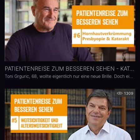
PATIENTENREISE ZUM BESSEREN SEHEN - KATARAKT, PRESBYOPIE, ASTIGMATISMUS
Toni Grguric, 68, wollte eigentlich nur eine neue Brille. Doch eine Augenuntersuchung brachte die Diagnose Katarakt. Eine neue Brille konnte sein Sehproblem nicht mehr lösen. Da das ständige Wechseln zwischen verschiedenen Brillen Toni schon seit langem frustrierte, stand für ihn fest: Keine Kompromisse mehr, keine Brille mehr. Er entschied sich für eine refraktive Kataraktchirurgie mit einer Kombination aus zwei Intraokularlinsen der ACUNEX Familie: ACUNEX Vario und ACUNEX VarioMax Toric.
1309