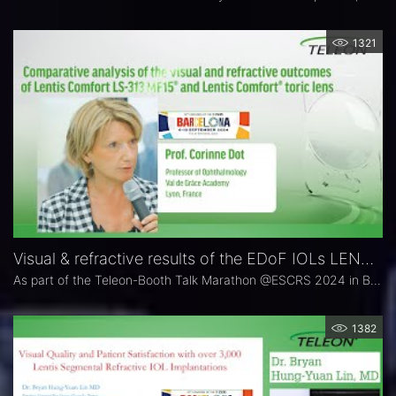
1321
Visual & refractive results of the EDoF IOLs LENTIS Comfort & Comfort Toric ( 300+ eyes)
As part of the Teleon-Booth Talk Marathon @ESCRS 2024 in Barcelona, refractive IOL expert Prof. Corinne Dot shared the visual & refractive outcomes of a single-center cohort study with the pioneers of EDoF IOL-technology: LENTIS Comfort & LENTIS Comfort Toric.
1382