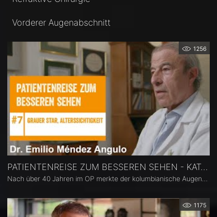
Vorderer Augenabschnitt
1256
PATIENTENREISE ZUM BESSEREN SEHEN - KATARAKT, PRESBYOPIE, MYOPIE
Nach über 40 Jahren im OP merkte der kolumbianische Augenarzt Dr. Emilio Méndez, dass seine Sehkraft nachließ. Die Diagnose bestätigte seinen Verdacht: Grauer Star (Katarakt). Seine größte Sorge war, während einer Operation nicht mehr klar sehen zu können. Die zunehmende Unsicherheit im OP brachte ihn zu einer Entscheidung: Er ließ sich eine LENTIS Comfort Intraokularlinse, eine moderne EDOF-Linse, implantieren.
1175