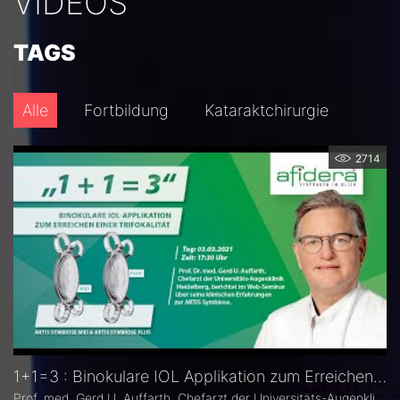
VIDEOS
TAGS
Alle
Fortbildung
Kataraktchirurgie
2714
1+1=3 : Binokulare IOL Applikation zum Erreichen einer Trifokalität
Prof. med. Gerd U. Auffarth, Chefarzt der Universitäts-Augenklinik Heidelberg, berichtet im Web-Seminar über seine klinischen Erfahrungen zur ARTIS Symbiose.