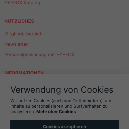
EYEFOX Katalog
NÜTZLICHES
Mitgliederbereich
Newsletter
Personalgewinnung mit EYEFOX
INFORMATIONEN
Was ist EYEFOX – Ihre Möglichkeiten
Verwendung von Cookies
Werben mit EYEFOX
Wir nutzen Cookies (auch von Drittanbietern), um
Inhalte zu personalisieren und Surfverhalten zu
Kontakt
analysieren.
Mehr über Cookies
Datenschutz
Cookies akzeptieren
Impressum