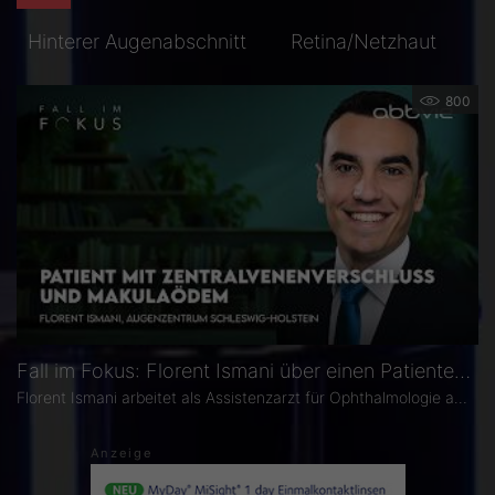
Hinterer Augenabschnitt
Retina/Netzhaut
800
Fall im Fokus: Florent Ismani über einen Patienten mit Zentralvenenverschluss und Makulaödem
Florent Ismani arbeitet als Assistenzarzt für Ophthalmologie am Augenzentrum Schleswig-Holstein. Es stellte sich ein 50-jähriger Patient mit einem Zentralvenenverschluss und Makulaödem am rechten Auge vor. Diagnostik und Befund, sowie aktuelle Studienlage und therapeutische Überlegungen werden im Video detailliert erläutert.