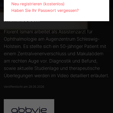
Fall im Fokus: Florent Ismani über
Neu registrieren (kostenlos)
einen Patienten mit
Haben Sie Ihr Passwort vergessen?
Zentralvenenverschluss und
Makulaödem
Florent Ismani arbeitet als Assistenzarzt für
Ophthalmologie am Augenzentrum Schleswig-
Holstein. Es stellte sich ein 50-jähriger Patient mit
einem Zentralvenenverschluss und Makulaödem
am rechten Auge vor. Diagnostik und Befund,
sowie aktuelle Studienlage und therapeutische
Überlegungen werden im Video detailliert erläutert.
Veröffentlicht am 28.05.2026