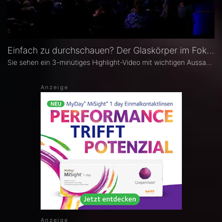
Einfach zu durchschauen? Der Glaskörper im Fokus | 3-minütiges Highlight-Video des Symposiums
Sie sehen ein 3-minütiges Highlight-Video mit wichtigen Aussagen und Eindrücken des Symposiums "Einfach zu durchschauen? Der Glaskörper im Fokus". Das Symposium beleuchtet aktuelle wissenschaftliche und klinische Aspekte des Glaskörpers: von neuen Therapieoptionen bei Glaskörpertrübungen zur Verbesserung der Lebensqualität, über den Einfluss auf die Wirksamkeit intravitrealer Medikamente, moderne Ersatzverfahren bis hin zu neuesten wissenschaftlichen Erkenntnissen zur Rolle der Hyalozyten.