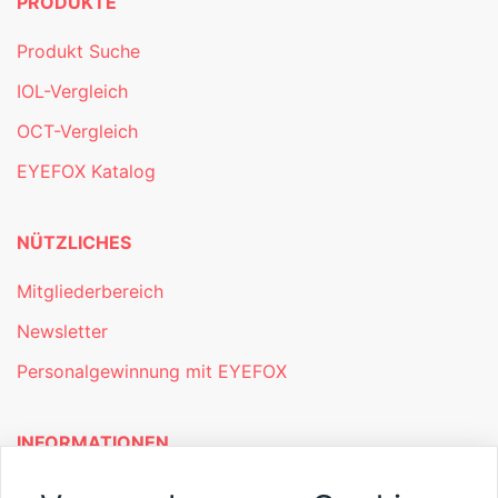
PRODUKTE
Produkt Suche
IOL-Vergleich
OCT-Vergleich
EYEFOX Katalog
NÜTZLICHES
Mitgliederbereich
Newsletter
Personalgewinnung mit EYEFOX
INFORMATIONEN
Was ist EYEFOX – Ihre Möglichkeiten