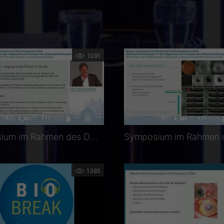
1091
Symposium im Rahmen des DOC-Kongresses 2024: Biosimilars in der anti-VEGF-Therapie: Studien- und Real-World-Daten
1385