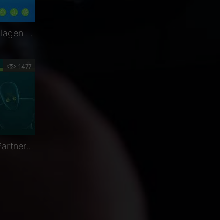
Wissenschaftliche Grundlagen zu Biosimilars
1477
OphthalmoLive Biogen Partner´s Satellite: Biosimilars – new kids on the block