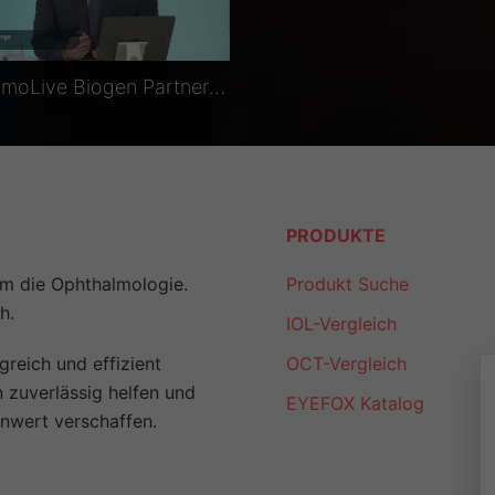
OphthalmoLive Biogen Partner´s Satellite: Begrüßung durch Prof. Dr. med. Clemens Lange
PRODUKTE
um die Ophthalmologie.
Produkt Suche
h.
IOL-Vergleich
greich und effizient
OCT-Vergleich
 zuverlässig helfen und
EYEFOX Katalog
nwert verschaffen.