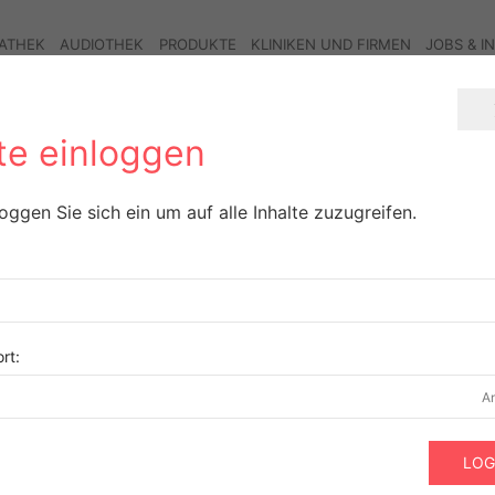
ATHEK
AUDIOTHEK
PRODUKTE
KLINIKEN UND FIRMEN
JOBS & I
tte einloggen
loggen Sie sich ein um auf alle Inhalte zuzugreifen.
rt:
A