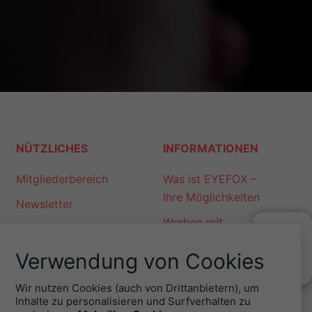
NÜTZLICHES
INFORMATIONEN
Mitgliederbereich
Was ist EYEFOX –
Ihre Möglichkeiten
Newsletter
Werben mit
Personalgewinnung
EYEFOX
mit EYEFOX
Verwendung von Cookies
KONTAKT
Kontakt
ZU
EYEFOX
Wir nutzen Cookies (auch von Drittanbietern), um
Datenschutz
Inhalte zu personalisieren und Surfverhalten zu
+49