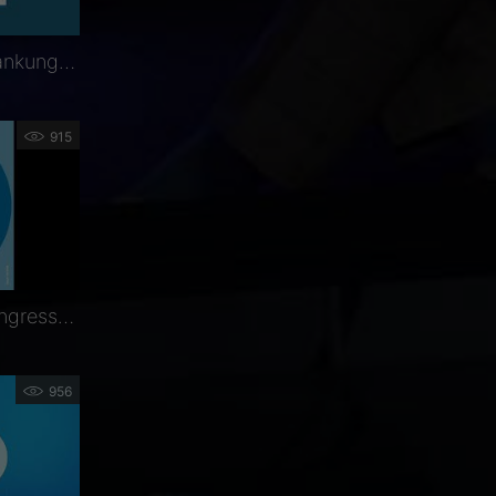
Entzündliche Augenerkrankungen und der Zusammenhang zu anderen chronisch-entzündlichen Erkrankungen
915
Highlights vom DOC-Kongress: Altersabhängige Makuladegeneration im Fokus
956