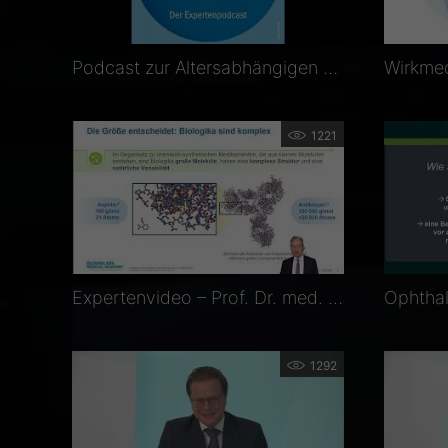
Podcast zur Altersabhängigen Makuladegeneration (AMD)
1221
Expertenvideo – Prof. Dr. med. Frank Holz – Biosimilaritätskonzept und die Zulassungsdaten von SB11
1292