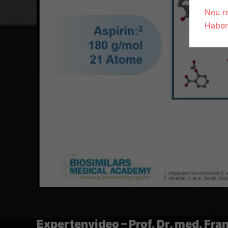
Neu re
Haben
Expertenvideo – Prof. Dr. med. Fra