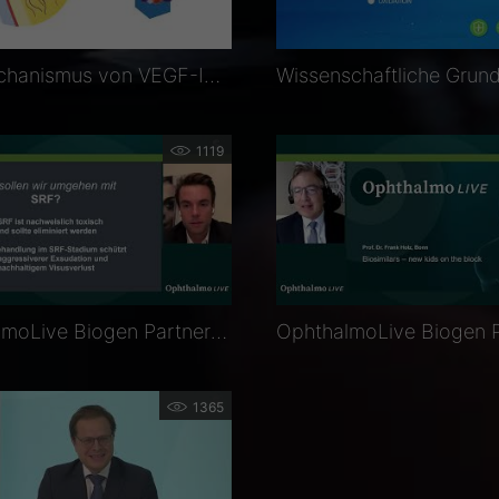
Wirkmechanismus von VEGF-Inhibitoren in der Ophthalmologie
1119
OphthalmoLive Biogen Partner´s Satellite: Aktuelle Therapie der feuchten AMD
1365