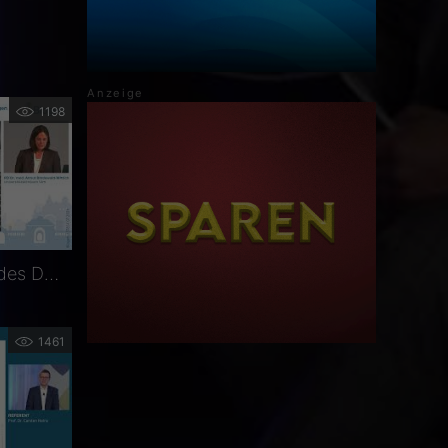
1198
Symposium im Rahmen des DOC-Kongresses 2024: Biomarker in der bildgebenden Diagnostik – was ist im klinischen Alltag wichtig?
1461