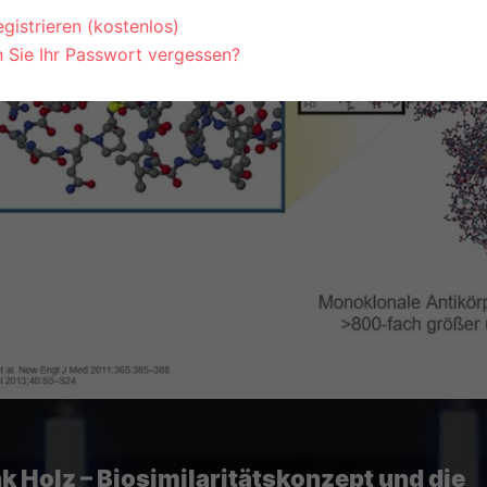
gistrieren (kostenlos)
 Sie Ihr Passwort vergessen?
nk Holz – Biosimilaritätskonzept und die