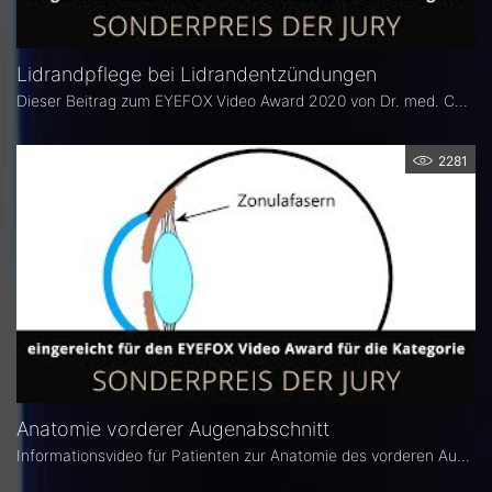
Lidrandpflege bei Lidrandentzündungen
Dieser Beitrag zum EYEFOX Video Award 2020 von Dr. med. Cornelia Grunewald befasst sich mit dem Thema Lidrandpflege.
2281
Anatomie vorderer Augenabschnitt
Informationsvideo für Patienten zur Anatomie des vorderen Augenabschnitts von Dr. med. Cornelia Grunewald.