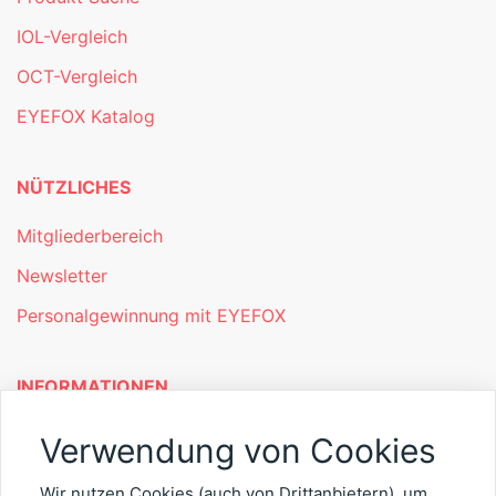
IOL-Vergleich
OCT-Vergleich
EYEFOX Katalog
NÜTZLICHES
Mitgliederbereich
Newsletter
Personalgewinnung mit EYEFOX
INFORMATIONEN
Was ist EYEFOX – Ihre Möglichkeiten
Verwendung von Cookies
Werben mit EYEFOX
Wir nutzen Cookies (auch von Drittanbietern), um