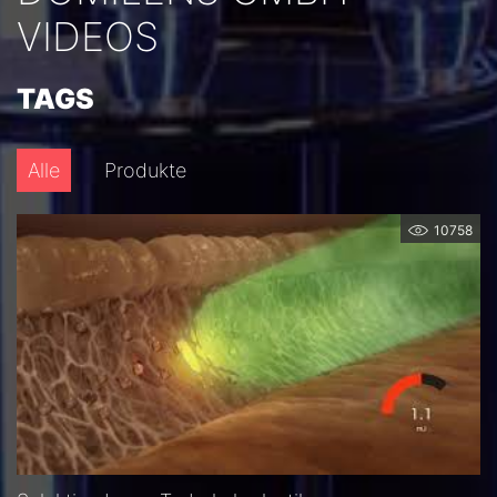
VIDEOS
TAGS
Alle
Produkte
10758