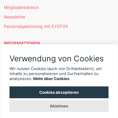
Mitgliederbereich
Newsletter
Personalgewinnung mit EYEFOX
INFORMATIONEN
Was ist EYEFOX – Ihre Möglichkeiten
Verwendung von Cookies
Werben mit EYEFOX
Wir nutzen Cookies (auch von Drittanbietern), um
Inhalte zu personalisieren und Surfverhalten zu
Kontakt
analysieren.
Mehr über Cookies
Datenschutz
Cookies akzeptieren
Impressum
Ablehnen
© 2026 EYEFOX UG (haftungsbeschränkt)