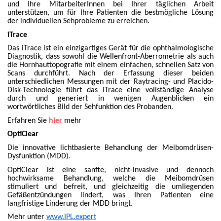
und Ihre MitarbeiterInnen bei Ihrer täglichen Arbeit
unterstützen, um für Ihre Patienten die bestmögliche Lösung
der individuellen Sehprobleme zu erreichen.
iTrace
Das iTrace ist ein einzigartiges Gerät für die ophthalmologische
Diagnostik, dass sowohl die Wellenfront-Aberrometrie als auch
die Hornhauttopografie mit einem einfachen, schnellen Satz von
Scans durchführt. Nach der Erfassung dieser beiden
unterschiedlichen Messungen mit der Raytracing- und Placido-
Disk-Technologie führt das iTrace eine vollständige Analyse
durch und generiert in wenigen Augenblicken ein
wortwörtliches Bild der Sehfunktion des Probanden.
Erfahren Sie
hier
mehr
OptiClear
Die innovative lichtbasierte Behandlung der Meibomdrüsen-
Dysfunktion (MDD).
OptiClear ist eine sanfte, nicht-invasive und dennoch
hochwirksame Behandlung, welche die Meibomdrüsen
stimuliert und befreit, und gleichzeitig die umliegenden
Gefäßentzündungen lindert, was Ihren Patienten eine
langfristige Linderung der MDD bringt.
Mehr unter
www.IPL.expert