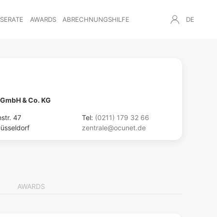
NSERATE
AWARDS
ABRECHNUNGSHILFE
DE
 GmbH & Co. KG
hstr. 47
Tel:
(0211) 179 32 66
üsseldorf
zentrale@ocunet.de
AWARDS