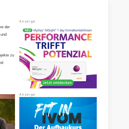
re der
 und
ojekte zu
nd