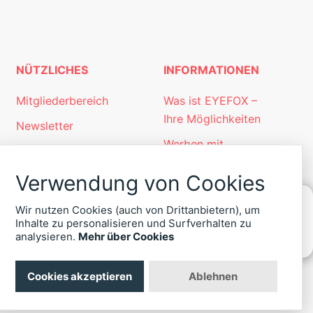
NÜTZLICHES
INFORMATIONEN
Mitgliederbereich
Was ist EYEFOX –
Ihre Möglichkeiten
Newsletter
Werben mit
Personalgewinnung
EYEFOX
mit EYEFOX
Verwendung von Cookies
Kontakt
Wir nutzen Cookies (auch von Drittanbietern), um
Datenschutz
Inhalte zu personalisieren und Surfverhalten zu
KONTAKT
analysieren.
Mehr über Cookies
Impressum
ZU
EYEFOX
Cookies akzeptieren
Ablehnen
+49
(30)
4036