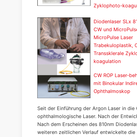
Zyklophoto-koagul
Diodenlaser SLx 8
CW und MicroPuls
MicroPulse Laser
Trabekuloplastik,
Transsklerale Zyk
koagulation
CW ROP Laser-beh
mit Binokular Indir
Ophthalmoskop
Seit der Einführung der Argon Laser in di
ophthalmologische Laser. Nach der Entwick
Nach dem Erscheinen des 810nm Diodenlase
weiteren zeitlichen Verlauf entwickelte di