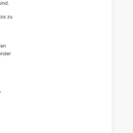
ind.
bis zu
den
ender
,