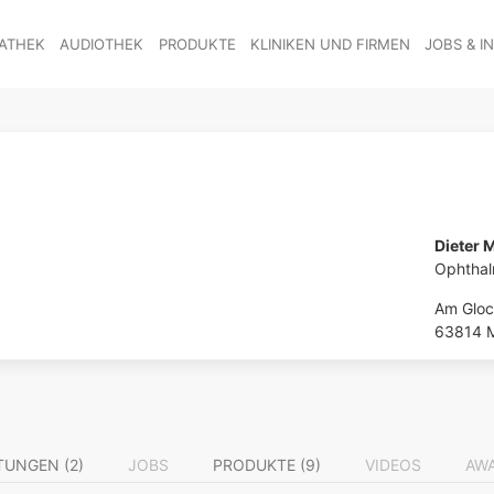
ATHEK
AUDIOTHEK
PRODUKTE
KLINIKEN UND FIRMEN
JOBS & I
Dieter
Ophthal
Am Gloc
63814 M
TUNGEN (2)
JOBS
PRODUKTE (9)
VIDEOS
AW