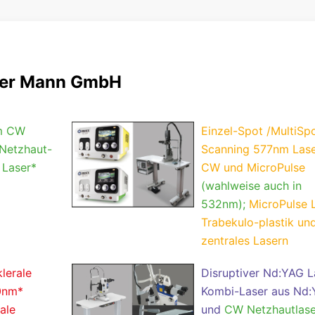
eter Mann GmbH
nm CW
Einzel-Spot /MultiSp
Netzhaut-
Scanning 577nm Las
 Laser*
CW und MicroPulse
(wahlweise auch in
532nm);
MicroPulse 
Trabekulo-plastik un
zentrales Lasern
lerale
Disruptiver Nd:YAG L
0nm*
Kombi-Laser aus Nd
ale
und
CW Netzhautlase