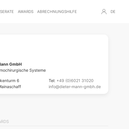
NSERATE
AWARDS
ABRECHNUNGSHILFE
DE
 Mann GmbH
mochirurgische Systeme
kenturm 6
Tel:
+49 (0)6021 31020
ainaschaff
info@dieter-mann-gmbh.de
ARDS