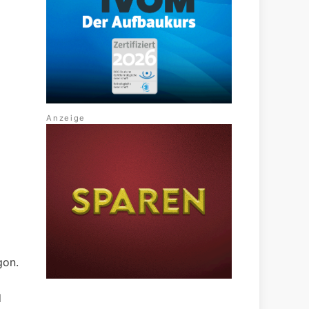
gon.
d