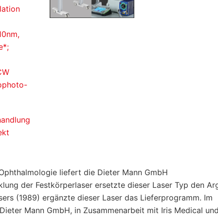
ation
10nm,
e*;
 CW
lophoto-
andlung
ekt
e Ophthalmologie liefert die Dieter Mann GmbH
lung der Festkörperlaser ersetzte dieser Laser Typ den Ar
rs (1989) ergänzte dieser Laser das Lieferprogramm. Im
e Dieter Mann GmbH, in Zusammenarbeit mit Iris Medical un