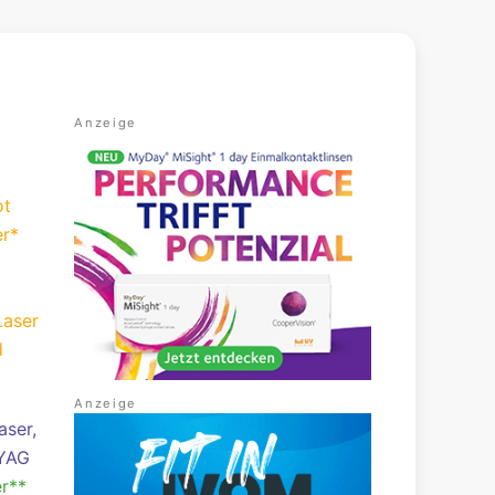
ot
er*
Laser
d
aser,
:YAG
r**