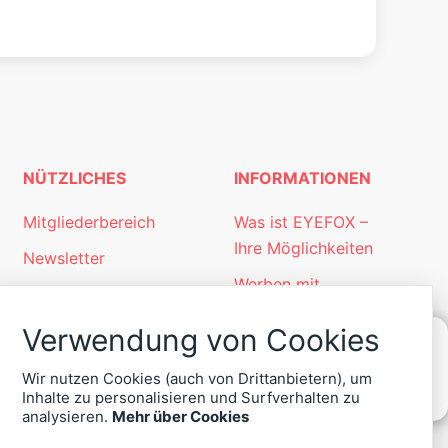
NÜTZLICHES
INFORMATIONEN
Mitgliederbereich
Was ist EYEFOX –
Ihre Möglichkeiten
Newsletter
Werben mit
Personalgewinnung
EYEFOX
mit EYEFOX
Verwendung von Cookies
Kontakt
Wir nutzen Cookies (auch von Drittanbietern), um
KONTAKT
Datenschutz
Inhalte zu personalisieren und Surfverhalten zu
ZU
analysieren.
Mehr über Cookies
Impressum
EYEFOX