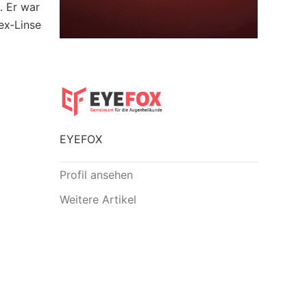
. Er war
ex‑Linse
EYEFOX
Profil ansehen
Weitere Artikel