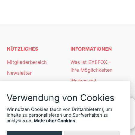
NÜTZLICHES
INFORMATIONEN
Mitgliederbereich
Was ist EYEFOX –
Ihre Möglichkeiten
Newsletter
Werben mit
Personalgewinnung
EYEFOX
mit EYEFOX
Verwendung von Cookies
Kontakt
Wir nutzen Cookies (auch von Drittanbietern), um
Datenschutz
Inhalte zu personalisieren und Surfverhalten zu
KONTAKT
analysieren.
Mehr über Cookies
Impressum
ZU
EYEFOX