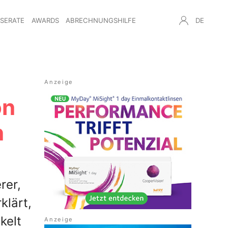
NSERATE
AWARDS
ABRECHNUNGSHILFE
DE
on
n
rer,
klärt,
kelt