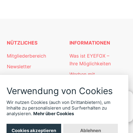
NÜTZLICHES
INFORMATIONEN
Mitgliederbereich
Was ist EYEFOX –
Ihre Möglichkeiten
Newsletter
Werben mit
Personalgewinnung
EYEFOX
mit EYEFOX
Verwendung von Cookies
Kontakt
Wir nutzen Cookies (auch von Drittanbietern), um
Datenschutz
Inhalte zu personalisieren und Surfverhalten zu
KONTAKT
analysieren.
Mehr über Cookies
Impressum
ZU
EYEFOX
+49
Cookies akzeptieren
Ablehnen