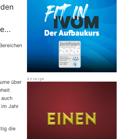
 den
...
Bereichen
äume über
nheit
h auch
 im Jahr
tig die