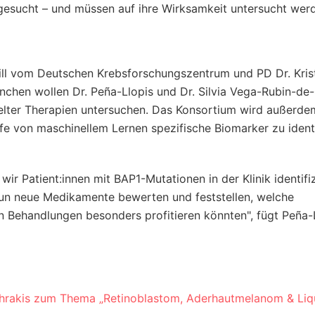
esucht – und müssen auf ihre Wirksamkeit untersucht wer
Will vom Deutschen Krebsforschungszentrum und PD Dr. Kris
hen wollen Dr. Peña-Llopis und Dr. Silvia Vega-Rubin-de-C
elter Therapien untersuchen. Das Konsortium wird außerde
e von maschinellem Lernen spezifische Biomarker zu identi
wir Patient:innen mit BAP1-Mutationen in der Klinik identifi
nun neue Medikamente bewerten und feststellen, welche
n Behandlungen besonders profitieren könnten", fügt Peña-
chrakis zum Thema „Retinoblastom, Aderhautmelanom & Liq