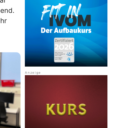
ar
dend.
ehr