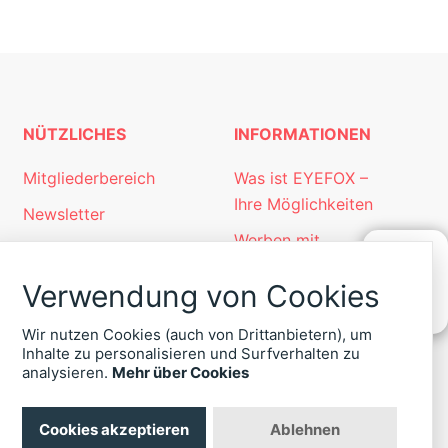
NÜTZLICHES
INFORMATIONEN
Mitgliederbereich
Was ist EYEFOX –
Ihre Möglichkeiten
Newsletter
Werben mit
Personalgewinnung
EYEFOX
mit EYEFOX
Verwendung von Cookies
KONTAKT
Kontakt
ZU
Wir nutzen Cookies (auch von Drittanbietern), um
EYEFOX
Datenschutz
Inhalte zu personalisieren und Surfverhalten zu
+49
analysieren.
Mehr über Cookies
Impressum
(30)
4036
422
Cookies akzeptieren
Ablehnen
-