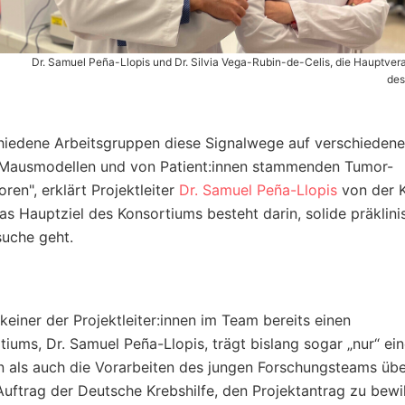
Dr. Samuel Peña-Llopis und Dr. Silvia Vega-Rubin-de-Celis, die Hauptver
des
hiedene Arbeitsgruppen diese Signalwege auf verschieden
en, Mausmodellen und von Patient:innen stammenden Tumor-
en", erklärt Projektleiter
Dr. Samuel Peña-Llopis
von der Kl
s Hauptziel des Konsortiums besteht darin, solide präklini
suche geht.
keiner der Projektleiter:innen im Team bereits einen
rtiums, Dr. Samuel Peña-Llopis, trägt bislang sogar „nur“ ei
n als auch die Vorarbeiten des jungen Forschungsteams üb
uftrag der Deutsche Krebshilfe, den Projektantrag zu bewi