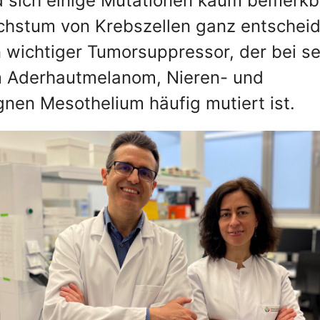
 sich einige Mutationen kaum bemerkb
chstum von Krebszellen ganz entschei
in wichtiger Tumorsuppressor, der bei s
m Aderhautmelanom, Nieren- und
nen Mesothelium häufig mutiert ist.