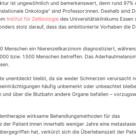
ruktur ist ungewöhnlich und bemerkenswert, denn rund 97% 
lationale Onkologie“ sind Professor:innen. Deshalb sind D
vom
Institut für Zellbiologie
des Universitätsklinikums Essen 
onders stolz darauf, dass das ambitionierte Vorhaben die 
00 Menschen ein Nierenzellkarzinom diagnostiziert, währen
000 bzw. 1.500 Menschen betreffen. Das Aderhautmelanom 
sen.
ate unentdeckt bleibt, da sie weder Schmerzen verursacht 
einträchtigungen häufig unbemerkt oder unbeachtet bleibe
en und über die Blutbahn andere Organe befallen – vorzugsw
ahlentherapie wirksame Behandlungsmethoden für das
 der Patient:innen innerhalb weniger Jahre eine metastasi
rgegriffen hat, verkürzt sich die Überlebenszeit der Patie