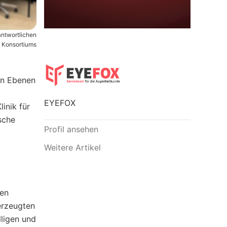
antwortlichen
 Konsortiums
en Ebenen
EYEFOX
inik für
sche
Profil ansehen
Weitere Artikel
nen
erzeugten
lligen und