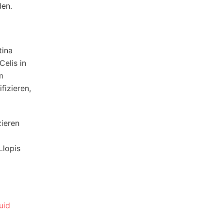
den.
tina
elis in
m
fizieren,
zieren
Llopis
uid