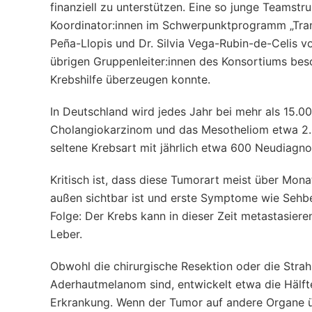
finanziell zu unterstützen. Eine so junge Teamst
Koordinator:innen im Schwerpunktprogramm „Trans
Peña-Llopis und Dr. Silvia Vega-Rubin-de-Celis 
übrigen Gruppenleiter:innen des Konsortiums bes
Krebshilfe überzeugen konnte.
In Deutschland wird jedes Jahr bei mehr als 15.0
Cholangiokarzinom und das Mesotheliom etwa 2.
seltene Krebsart mit jährlich etwa 600 Neudiagno
Kritisch ist, dass diese Tumorart meist über Mon
außen sichtbar ist und erste Symptome wie Sehbe
Folge: Der Krebs kann in dieser Zeit metastasier
Leber.
Obwohl die chirurgische Resektion oder die Str
Aderhautmelanom sind, entwickelt etwa die Hälfte
Erkrankung. Wenn der Tumor auf andere Organe übe