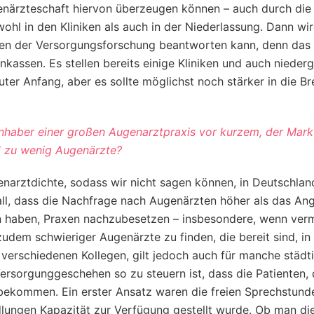
enärzteschaft hiervon überzeugen können – auch durch die
ohl in den Kliniken als auch in der Niederlassung. Dann wir
gen der Versorgungsforschung beantworten kann, denn das 
enkassen. Es stellen bereits einige Kliniken und auch nieder
uter Anfang, aber es sollte möglichst noch stärker in die Br
Inhaber einer großen Augenarztpraxis vor kurzem, der Markt
nd zu wenig Augenärzte?
enarztdichte, sodass wir nicht sagen können, in Deutschla
all, dass die Nachfrage nach Augenärzten höher als das Ang
en haben, Praxen nachzubesetzen – insbesondere, wenn ver
udem schwieriger Augenärzte zu finden, die bereit sind, in 
 verschiedenen Kollegen, gilt jedoch auch für manche städt
ersorgunggeschehen so zu steuern ist, dass die Patienten, 
bekommen. Ein erster Ansatz waren die freien Sprechstund
dlungen Kapazität zur Verfügung gestellt wurde. Ob man di