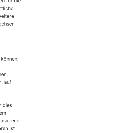
ch für die
tliche
eitere
wachsen
n können,
nen.
, auf
r dies
nem
basierend
ren ist