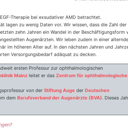
VEGF-Therapie bei exsudativer AMD betrachtet.
t lagen zu wenig Daten vor. Wir wissen, dass die Zahl der
 letzten zehn Jahren ein Wandel in der Beschäftigungsform 
ngestellten Augenärzten. Wir leben zudem in einer alternd
mär im höheren Alter auf. In den nächsten Jahren und Jahrz
ehrten Versorgungsbedarf adäquat zu decken.
ndweit ersten Professur zur ophthalmologischen
klinik Mainz
leitet er das
Zentrum für ophthalmologische
ngsprofessur von der
Stiftung Auge
der
Deutschen
em dem
Berufsverband der Augenärzte (BVA)
. Dieses Ja
ungen?