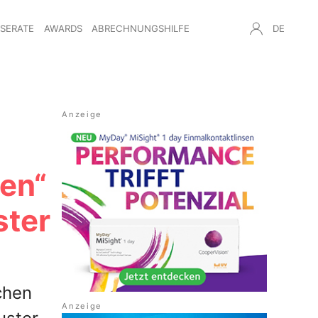
NSERATE
AWARDS
ABRECHNUNGSHILFE
DE
en“
ster
chen