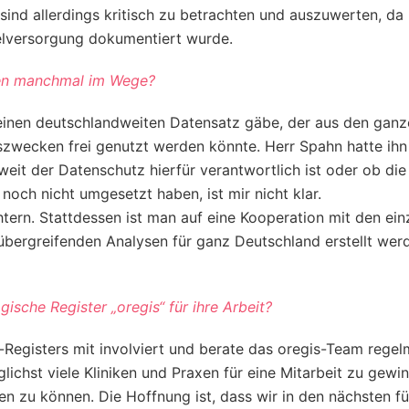
ind allerdings kritisch zu betrachten und auszuwerten, da 
egelversorgung dokumentiert wurde.
gen manchmal im Wege?
s einen deutschlandweiten Datensatz gäbe, der aus den gan
wecken frei genutzt werden könnte. Herr Spahn hatte ihn in
weit der Datenschutz hierfür verantwortlich ist oder ob die
och nicht umgesetzt haben, ist mir nicht klar.
htern. Stattdessen ist man auf eine Kooperation mit den ein
ergreifenden Analysen für ganz Deutschland erstellt werd
sche Register „oregis“ für ihre Arbeit?
s-Registers mit involviert und berate das oregis-Team regel
glichst viele Kliniken und Praxen für eine Mitarbeit zu gewi
 zu können. Die Hoffnung ist, dass wir in den nächsten fü