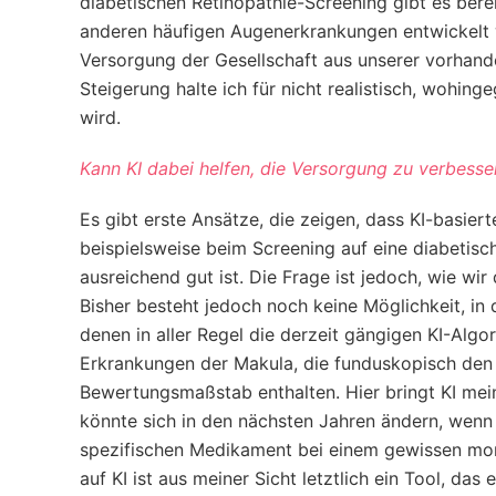
diabetischen Retinopathie-Screening gibt es berei
anderen häufigen Augenerkrankungen entwickelt we
Versorgung der Gesellschaft aus unserer vorhand
Steigerung halte ich für nicht realistisch, wohi
wird.
Kann KI dabei helfen, die Versorgung zu verbess
Es gibt erste Ansätze, die zeigen, dass KI-basie
beispielsweise beim Screening auf eine diabetisc
ausreichend gut ist. Die Frage ist jedoch, wie wi
Bisher besteht jedoch noch keine Möglichkeit, i
denen in aller Regel die derzeit gängigen KI-Alg
Erkrankungen der Makula, die funduskopisch den V
Bewertungsmaßstab enthalten. Hier bringt KI mei
könnte sich in den nächsten Jahren ändern, wenn 
spezifischen Medikament bei einem gewissen morp
auf KI ist aus meiner Sicht letztlich ein Tool, da