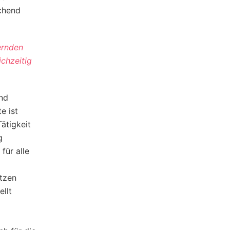
ichend
ernden
chzeitig
nd
e ist
ätigkeit
g
für alle
tzen
ellt