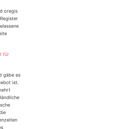
d oregis
Register
gelassene
eite
 für
nd gäbe es
ebot ist.
mehrt
ländliche
ische
die
enzeiten
es