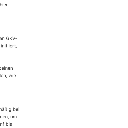
hier
zen GKV-
itiiert,
zelnen
en, wie
mäßig bei
nnen, um
nf bis