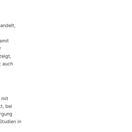
andelt,
amit
r
eigt,
z auch
 mit
t, bei
orgung
Studien in