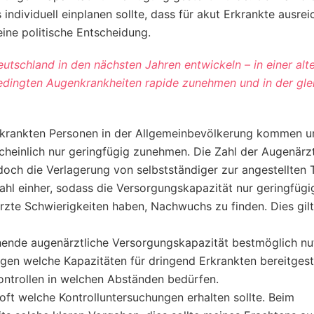
 individuell einplanen sollte, dass für akut Erkrankte ausre
eine politische Entscheidung.
eutschland in den nächsten Jahren entwickeln – in einer alt
bedingten Augenkrankheiten rapide zunehmen und in der glei
erkrankten Personen in der Allgemeinbevölkerung kommen u
cheinlich nur geringfügig zunehmen. Die Zahl der Augenärzt
doch die Verlagerung von selbstständiger zur angestellten T
zahl einher, sodass die Versorgungskapazität nur geringfügi
ärzte Schwierigkeiten haben, Nachwuchs zu finden. Dies gilt 
hende augenärztliche Versorgungskapazität bestmöglich nu
egen welche Kapazitäten für dringend Erkrankten bereitgest
ntrollen in welchen Abständen bedürfen.
oft welche Kontrolluntersuchungen erhalten sollte. Beim