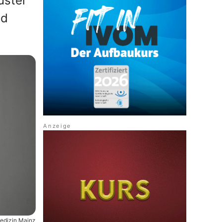
uster
nd
medizin Mainz