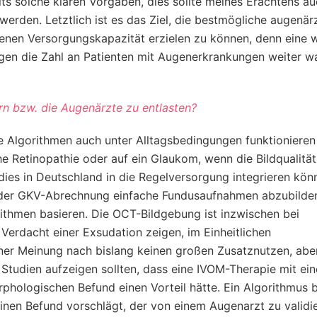
ts solche klaren Vorgaben, dies sollte meines Erachtens au
rden. Letztlich ist es das Ziel, die bestmögliche augenärz
enen Versorgungskapazität erzielen zu können, denn eine w
ngegen die Zahl an Patienten mit Augenerkrankungen weiter 
ern bzw. die Augenärzte zu entlasten?
rte Algorithmen auch unter Alltagsbedingungen funktioniere
he Retinopathie oder auf ein Glaukom, wenn die Bildqualität
r dies in Deutschland in die Regelversorgung integrieren kön
n der GKV-Abrechnung einfache Fundusaufnahmen abzubilden
orithmen basieren. Die OCT-Bildgebung ist inzwischen bei
erdacht einer Exsudation zeigen, im Einheitlichen
ner Meinung nach bislang keinen großen Zusatznutzen, abe
Studien aufzeigen sollten, dass eine IVOM-Therapie mit ei
hologischen Befund einen Vorteil hätte. Ein Algorithmus 
s einen Befund vorschlägt, der von einem Augenarzt zu validie