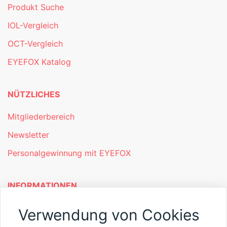
Produkt Suche
IOL-Vergleich
OCT-Vergleich
EYEFOX Katalog
NÜTZLICHES
Mitgliederbereich
Newsletter
Personalgewinnung mit EYEFOX
INFORMATIONEN
Was ist EYEFOX – Ihre Möglichkeiten
Verwendung von Cookies
Werben mit EYEFOX