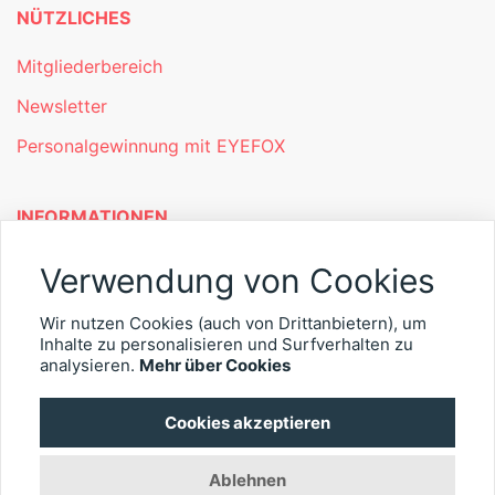
NÜTZLICHES
Mitgliederbereich
Newsletter
Personalgewinnung mit EYEFOX
INFORMATIONEN
Was ist EYEFOX – Ihre Möglichkeiten
Verwendung von Cookies
Werben mit EYEFOX
Wir nutzen Cookies (auch von Drittanbietern), um
Inhalte zu personalisieren und Surfverhalten zu
Kontakt
analysieren.
Mehr über Cookies
Datenschutz
Cookies akzeptieren
Impressum
Ablehnen
© 2026 EYEFOX UG (haftungsbeschränkt)