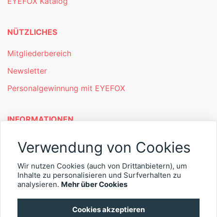
EYEFOX Katalog
NÜTZLICHES
Mitgliederbereich
Newsletter
Personalgewinnung mit EYEFOX
INFORMATIONEN
Was ist EYEFOX – Ihre Möglichkeiten
Verwendung von Cookies
Werben mit EYEFOX
Wir nutzen Cookies (auch von Drittanbietern), um
Inhalte zu personalisieren und Surfverhalten zu
Kontakt
analysieren.
Mehr über Cookies
Datenschutz
Cookies akzeptieren
Impressum