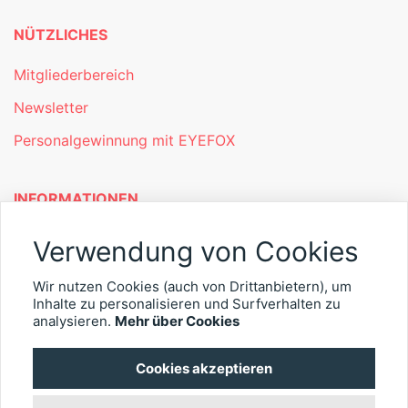
NÜTZLICHES
Mitgliederbereich
Newsletter
Personalgewinnung mit EYEFOX
INFORMATIONEN
Was ist EYEFOX – Ihre Möglichkeiten
Verwendung von Cookies
Werben mit EYEFOX
Wir nutzen Cookies (auch von Drittanbietern), um
Inhalte zu personalisieren und Surfverhalten zu
Kontakt
analysieren.
Mehr über Cookies
Datenschutz
Cookies akzeptieren
Impressum