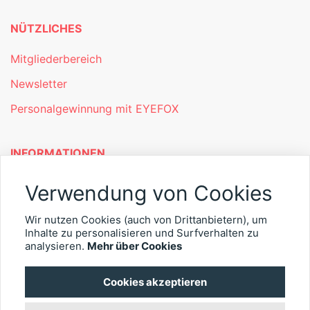
NÜTZLICHES
Mitgliederbereich
Newsletter
Personalgewinnung mit EYEFOX
INFORMATIONEN
Was ist EYEFOX – Ihre Möglichkeiten
Verwendung von Cookies
Werben mit EYEFOX
Wir nutzen Cookies (auch von Drittanbietern), um
Inhalte zu personalisieren und Surfverhalten zu
Kontakt
analysieren.
Mehr über Cookies
Datenschutz
Cookies akzeptieren
Impressum