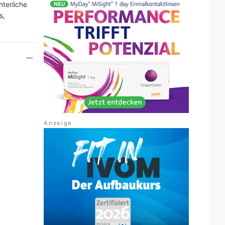
terliche
s,