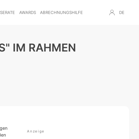
NSERATE
AWARDS
ABRECHNUNGSHILFE
DE
S" IM RAHMEN
agen
den